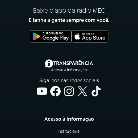
Baixe o app da rádio MEC
E tenha a gente sempre com você.
(abre em nova aba)
TRANSPARÊNCIA
Acesso à Informação
Siga-nos nas redes sociais
Acesso à Informação
Institucional
(abre em nova aba)