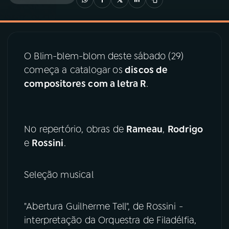
03
PROGRAMAÇÃO
O Blim-blem-blom deste sábado (29)
04
PROGRAMAS
começa a catalogar os
discos de
compositores com a letra R
.
05
PODCASTS
06
VIDEOCASTS
No repertório, obras de
Rameau
,
Rodrigo
e
Rossini
.
07
ÚLTIMAS
Seleção musical
08
PRÊMIO RÁDIO MEC
"Abertura Guilherme Tell", de Rossini -
interpretação da Orquestra de Filadélfia,
ACOMPANHE A RÁDIO MEC