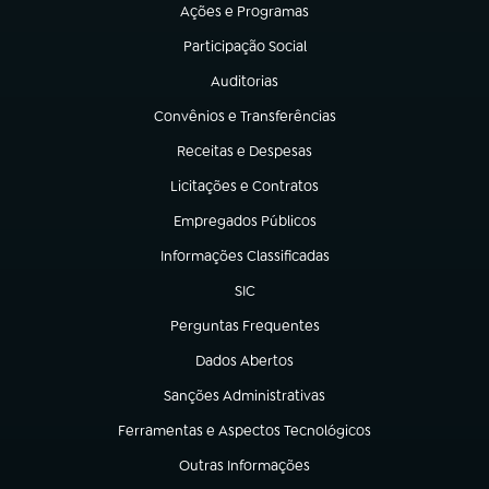
Ações e Programas
(abre em nova aba)
Participação Social
(abre em nova aba)
Auditorias
(abre em nova aba)
Convênios e Transferências
(abre em nova aba)
Receitas e Despesas
(abre em nova aba)
Licitações e Contratos
(abre em nova aba)
Empregados Públicos
(abre em nova aba)
Informações Classificadas
(abre em nova aba)
SIC
(abre em nova aba)
Perguntas Frequentes
(abre em nova aba)
Dados Abertos
(abre em nova aba)
Sanções Administrativas
(abre em nova aba)
Ferramentas e Aspectos Tecnológicos
(abre em nova aba)
Outras Informações
(abre em nova aba)