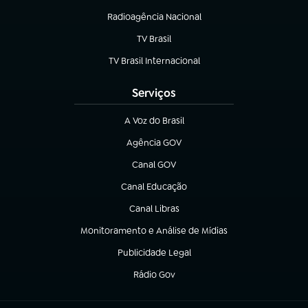
Radioagência Nacional
(abre em nova aba)
TV Brasil
(abre em nova aba)
TV Brasil Internacional
(abre em nova aba)
Serviços
A Voz do Brasil
(abre em nova aba)
Agência GOV
(abre em nova aba)
Canal GOV
(abre em nova aba)
Canal Educação
(abre em nova aba)
Canal Libras
(abre em nova aba)
Monitoramento e Análise de Mídias
(abre em nova aba)
Publicidade Legal
(abre em nova aba)
Rádio Gov
(abre em nova aba)