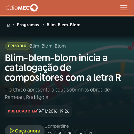
MENU
Programas
Blim-Blem-Blom
Blim-Blem-Blom
EPISÓDIO
Blim-blem-blom inicia a
Buscar
na
catalogação de
Rádio
Buscar
compositores com a letra R
MEC
Tio Chico apresenta a seus sobrinhos obras de
Início
AO VIVO
Rameau, Rodrigo e
01
INÍCIO
19/11/2016, 19:26
PUBLICADO EM
Compartilhe
02
A RÁDIO
Ouça agora