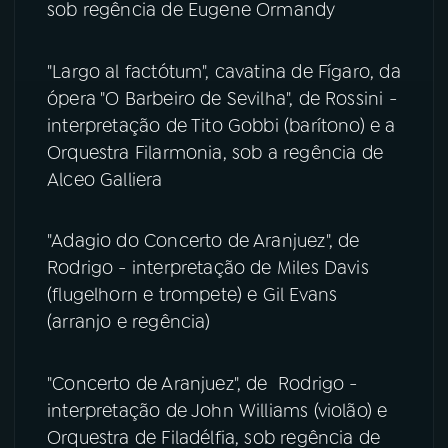
sob regência de Eugene Ormandy
YouTube
Facebook
"Largo al factótum", cavatina de Fígaro, da
Instagram
X
ópera "O Barbeiro de Sevilha", de Rossini -
interpretação de Tito Gobbi (barítono) e a
TikTok
Orquestra Filarmonia, sob a regência de
Alceo Galliera
"Adagio do Concerto de Aranjuez", de
Rodrigo - interpretação de Miles Davis
(flugelhorn e trompete) e Gil Evans
(arranjo e regência)
"Concerto de Aranjuez", de Rodrigo -
interpretação de John Williams (violão) e
Orquestra de Filadélfia, sob regência de