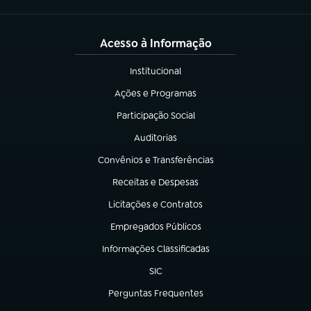
Acesso à Informação
Institucional
(abre em nova aba)
Ações e Programas
(abre em nova aba)
Participação Social
(abre em nova aba)
Auditorias
(abre em nova aba)
Convênios e Transferências
(abre em nova aba)
Receitas e Despesas
(abre em nova aba)
Licitações e Contratos
(abre em nova aba)
Empregados Públicos
(abre em nova aba)
Informações Classificadas
(abre em nova aba)
SIC
(abre em nova aba)
Perguntas Frequentes
(abre em nova aba)