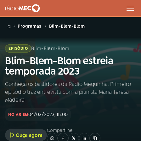
MENU
Programas
Blim-Blem-Blom
Blim-Blem-Blom
EPISÓDIO
Blim-Blem-Blom estreia
Buscar
na
temporada 2023
Rádio
Buscar
MEC
Conheça os bastidores da Rádio Mequinha. Primeiro
episódio traz entrevista com a pianista Maria Teresa
Início
AO VIVO
Madeira
04/03/2023, 15:00
01
INÍCIO
NO AR EM
Compartilhe
Ouça agora
02
A RÁDIO