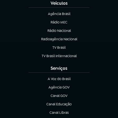
Veículos
Agência Brasil
(abre em nova aba)
Rádio MEC
Rádio Nacional
(abre em nova aba)
Radioagência Nacional
(abre em nova aba)
TV Brasil
(abre em nova aba)
TV Brasil Internacional
(abre em nova aba)
Serviços
A Voz do Brasil
(abre em nova aba)
Agência GOV
(abre em nova aba)
Canal GOV
(abre em nova aba)
Canal Educação
(abre em nova aba)
Canal Libras
(abre em nova aba)