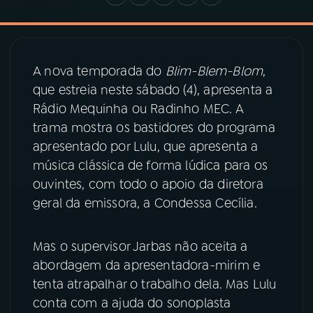
03
PROGRAMAÇÃO
A nova temporada do
Blim-Blem-Blom
,
04
PROGRAMAS
que estreia neste sábado (4), apresenta a
Rádio Mequinha ou Radinho MEC. A
trama mostra os bastidores do programa
05
PODCASTS
apresentado por Lulu, que apresenta a
música clássica de forma lúdica para os
06
VIDEOCASTS
ouvintes, com todo o apoio da diretora
geral da emissora, a Condessa Cecília.
07
ÚLTIMAS
Mas o supervisor Jarbas não aceita a
abordagem da apresentadora-mirim e
08
PRÊMIO RÁDIO MEC
tenta atrapalhar o trabalho dela. Mas Lulu
conta com a ajuda do sonoplasta
ACOMPANHE A RÁDIO MEC