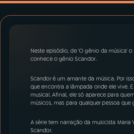
07
ÚLTIMAS
08
PRÊMIO RÁDIO MEC
ACOMPANHE A RÁDIO MEC
Neste episódio, de 'O gênio da música' o
YouTube
Facebook
conhece o gênio Scandor.
Instagram
X
Scandor é um amante da música. Por isso
TikTok
que encontra a lâmpada onde ele vive. 
musical. Afinal, ele só aparece para qu
músicos, mas para qualquer pessoa que 
A série tem narração da musicista Maria V
Scandor.