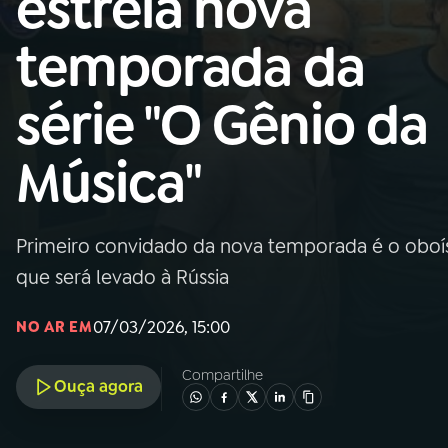
estreia nova
MEC
temporada da
01
INÍCIO
série "O Gênio da
02
A RÁDIO
Música"
03
PROGRAMAÇÃO
Primeiro convidado da nova temporada é o oboís
04
PROGRAMAS
que será levado à Rússia
05
PODCASTS
07/03/2026, 15:00
NO AR EM
Compartilhe
Ouça agora
06
VIDEOCASTS