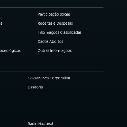
Participação Social
(abre em nova aba)
as
Receitas e Despesas
(abre em nova aba)
Informações Classificadas
(abre em nova aba)
Dados Abertos
(abre em nova aba)
Tecnológicos
Outras Informações
(abre em nova aba)
Governança Corporativa
(abre em nova aba)
Diretoria
(abre em nova aba)
Rádio Nacional
(abre em nova aba)