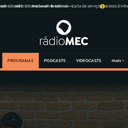
asil
rádio
MEC
rádio
Nacional
tv
Brasil
carta de serviço
acesso à inf
mais
PROGRAMAS
PODCASTS
VIDEOCASTS
mais