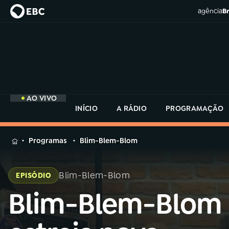
agência
Br
AO VIVO
INÍCIO
A RÁDIO
PROGRAMAÇÃO
MENU
Programas
Blim-Blem-Blom
Buscar
na
Blim-Blem-Blom
EPISÓDIO
Rádio
Buscar
MEC
Blim-Blem-Blom
Buscar
na
Rádio
Início
AO VIVO