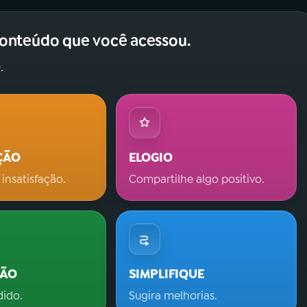
conteúdo que você acessou.
.
ÇÃO
ELOGIO
 insatisfação.
Compartilhe algo positivo.
ÇÃO
SIMPLIFIQUE
dido.
Sugira melhorias.