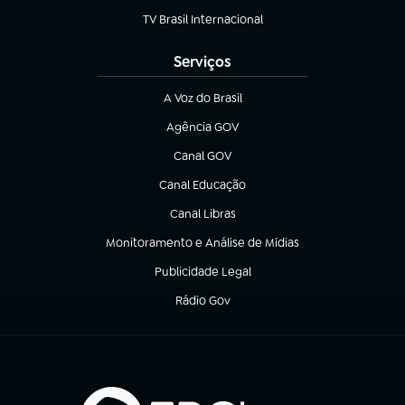
TV Brasil Internacional
(abre em nova aba)
Serviços
A Voz do Brasil
(abre em nova aba)
Agência GOV
(abre em nova aba)
Canal GOV
(abre em nova aba)
Canal Educação
(abre em nova aba)
Canal Libras
(abre em nova aba)
Monitoramento e Análise de Mídias
(abre em nova aba)
Publicidade Legal
(abre em nova aba)
Rádio Gov
(abre em nova aba)