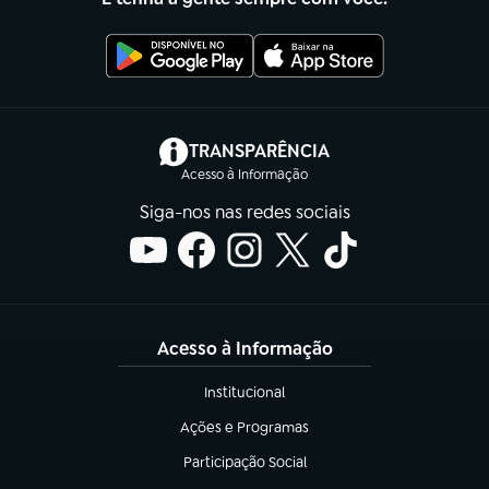
(abre em nova aba)
TRANSPARÊNCIA
Acesso à Informação
Siga-nos nas redes sociais
Acesso à Informação
Institucional
(abre em nova aba)
Ações e Programas
(abre em nova aba)
Participação Social
(abre em nova aba)