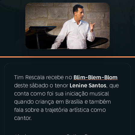
03
PROGRAMAÇÃO
04
PROGRAMAS
05
PODCASTS
06
VIDEOCASTS
Tim Rescala recebe no
Blim-Blem-Blom
deste sábado o tenor
Lenine Santos
, que
conta como foi sua iniciação musical
07
ÚLTIMAS
quando criança em Brasília e também
fala sobre a trajetória artística como
08
PRÊMIO RÁDIO MEC
cantor.
ACOMPANHE A RÁDIO MEC