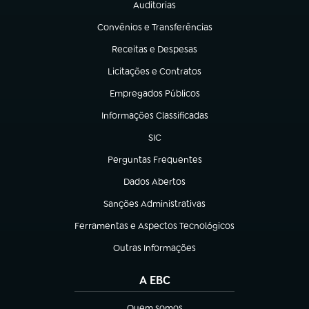
Auditorias
(abre em nova aba)
Convênios e Transferências
(abre em nova aba)
Receitas e Despesas
(abre em nova aba)
Licitações e Contratos
(abre em nova aba)
Empregados Públicos
(abre em nova aba)
Informações Classificadas
(abre em nova aba)
SIC
(abre em nova aba)
Perguntas Frequentes
(abre em nova aba)
Dados Abertos
(abre em nova aba)
Sanções Administrativas
(abre em nova aba)
Ferramentas e Aspectos Tecnológicos
(abre em nova aba)
Outras Informações
(abre em nova aba)
A EBC
Quem somos