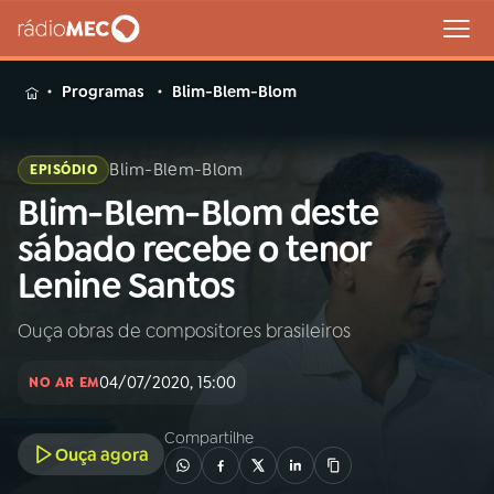
MENU
Programas
Blim-Blem-Blom
Blim-Blem-Blom
EPISÓDIO
Blim-Blem-Blom deste
Buscar
na
sábado recebe o tenor
Rádio
Buscar
Lenine Santos
MEC
Ouça obras de compositores brasileiros
Início
AO VIVO
04/07/2020, 15:00
NO AR EM
01
INÍCIO
Compartilhe
Ouça agora
02
A RÁDIO