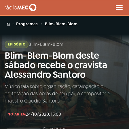
MENU
Programas
Blim-Blem-Blom
Blim-Blem-Blom
EPISÓDIO
Blim-Blem-Blom deste
Buscar
na
sábado recebe o cravista
Rádio
Buscar
Alessandro Santoro
MEC
Músico fala sobre organização, catalogação e
Início
AO VIVO
editoração das obras de seu pai, o compositor e
maestro Claudio Santoro
01
INÍCIO
24/10/2020, 15:00
NO AR EM
02
A RÁDIO
Compartilhe