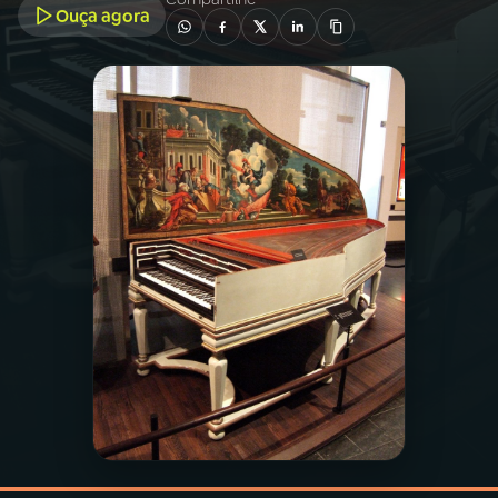
Ouça agora
03
PROGRAMAÇÃO
04
PROGRAMAS
05
PODCASTS
06
VIDEOCASTS
07
ÚLTIMAS
08
PRÊMIO RÁDIO MEC
ACOMPANHE A RÁDIO MEC