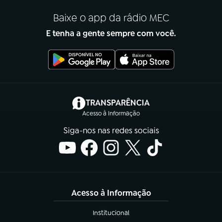
Baixe o app da rádio MEC
E tenha a gente sempre com você.
(abre em nova aba)
TRANSPARÊNCIA
Acesso à Informação
Siga-nos nas redes sociais
Acesso à Informação
Institucional
(abre em nova aba)