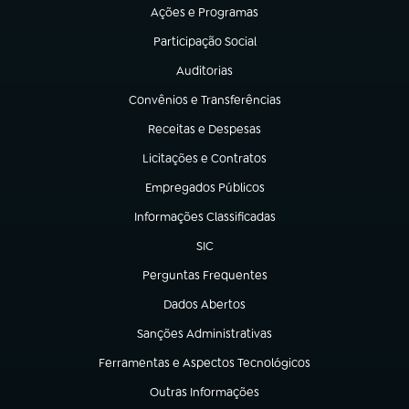
Ações e Programas
(abre em nova aba)
Participação Social
(abre em nova aba)
Auditorias
(abre em nova aba)
Convênios e Transferências
(abre em nova aba)
Receitas e Despesas
(abre em nova aba)
Licitações e Contratos
(abre em nova aba)
Empregados Públicos
(abre em nova aba)
Informações Classificadas
(abre em nova aba)
SIC
(abre em nova aba)
Perguntas Frequentes
(abre em nova aba)
Dados Abertos
(abre em nova aba)
Sanções Administrativas
(abre em nova aba)
Ferramentas e Aspectos Tecnológicos
(abre em nova aba)
Outras Informações
(abre em nova aba)