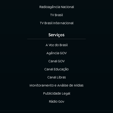
(abre em nova aba)
Radioagência Nacional
(abre em nova aba)
TV Brasil
(abre em nova aba)
TV Brasil Internacional
(abre em nova aba)
Serviços
A Voz do Brasil
(abre em nova aba)
Agência GOV
(abre em nova aba)
Canal GOV
(abre em nova aba)
Canal Educação
(abre em nova aba)
Canal Libras
(abre em nova aba)
Monitoramento e Análise de Mídias
(abre em nova aba)
Publicidade Legal
(abre em nova aba)
Rádio Gov
(abre em nova aba)