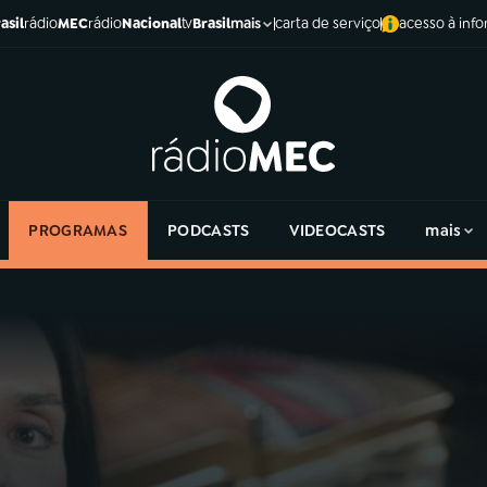
asil
rádio
MEC
rádio
Nacional
tv
Brasil
carta de serviço
acesso à inf
mais
PROGRAMAS
PODCASTS
VIDEOCASTS
mais