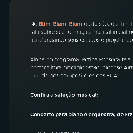
07
ÚLTIMAS
08
PRÊMIO RÁDIO MEC
No
Blim-Blem-Blom
deste sábado, Tim R
fala sobre sua formação musical inicial 
aprofundando seus estudos e projetando s
ACOMPANHE A RÁDIO MEC
YouTube
Facebook
Ainda no programa, Betina Fonseca fala s
compositora prodígio estadunidense
Am
Instagram
X
mundo dos compositores dos EUA.
TikTok
Confira a seleção musical:
Concerto para piano e orquestra, de F