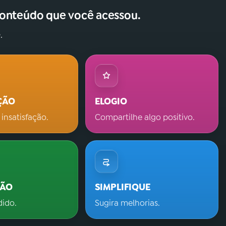
conteúdo que você acessou.
.
ÇÃO
ELOGIO
 insatisfação.
Compartilhe algo positivo.
ÇÃO
SIMPLIFIQUE
dido.
Sugira melhorias.