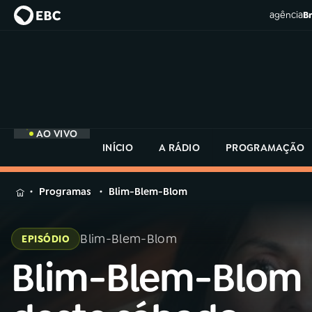
agência
Br
AO VIVO
INÍCIO
A RÁDIO
PROGRAMAÇÃO
MENU
Programas
Blim-Blem-Blom
Buscar
na
Blim-Blem-Blom
EPISÓDIO
Rádio
Buscar
MEC
Blim-Blem-Blom
Buscar
na
Rádio
Início
AO VIVO