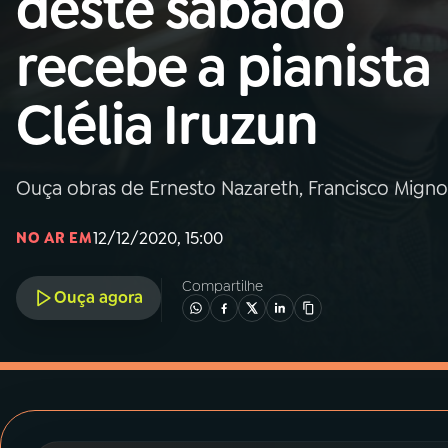
deste sábado
MEC
recebe a pianista
01
INÍCIO
Clélia Iruzun
02
A RÁDIO
Ouça obras de Ernesto Nazareth, Francisco Mign
03
PROGRAMAÇÃO
12/12/2020, 15:00
NO AR EM
04
PROGRAMAS
Compartilhe
Ouça agora
05
PODCASTS
06
VIDEOCASTS