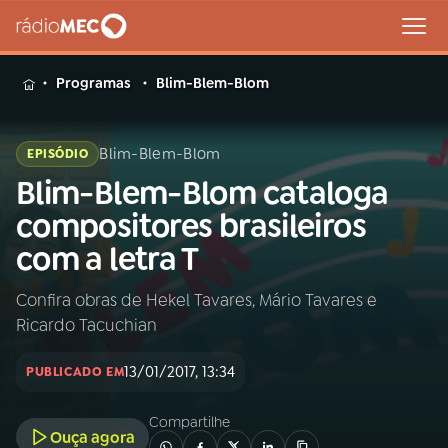
MENU
Programas
Blim-Blem-Blom
Blim-Blem-Blom
EPISÓDIO
Blim-Blem-Blom cataloga
Buscar
na
compositores brasileiros
Rádio
Buscar
com a letra T
MEC
Confira obras de Hekel Tavares, Mário Tavares e
Início
AO VIVO
Ricardo Tacuchian
01
INÍCIO
13/01/2017, 13:34
PUBLICADO EM
Compartilhe
02
A RÁDIO
Ouça agora