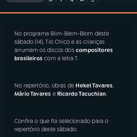
03
PROGRAMAÇÃO
No programa Blim-Blem-Blom deste
04
PROGRAMAS
sábado (14), Tio Chico e as crianças
arrumam os discos dos
compositores
05
PODCASTS
brasileiros
com a letra T.
06
VIDEOCASTS
No repertório, obras de
Hekel Tavares
,
Mário Tavares
e
Ricardo Tacuchian
.
07
ÚLTIMAS
08
PRÊMIO RÁDIO MEC
Confira o que foi selecionado para o
repertório deste sábado:
ACOMPANHE A RÁDIO MEC