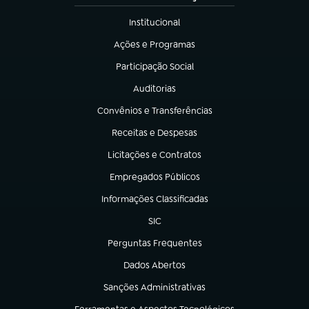
Institucional
(abre em nova aba)
Ações e Programas
(abre em nova aba)
Participação Social
(abre em nova aba)
Auditorias
(abre em nova aba)
Convênios e Transferências
(abre em nova aba)
Receitas e Despesas
(abre em nova aba)
Licitações e Contratos
(abre em nova aba)
Empregados Públicos
(abre em nova aba)
Informações Classificadas
(abre em nova aba)
SIC
(abre em nova aba)
Perguntas Frequentes
(abre em nova aba)
Dados Abertos
(abre em nova aba)
Sanções Administrativas
(abre em nova aba)