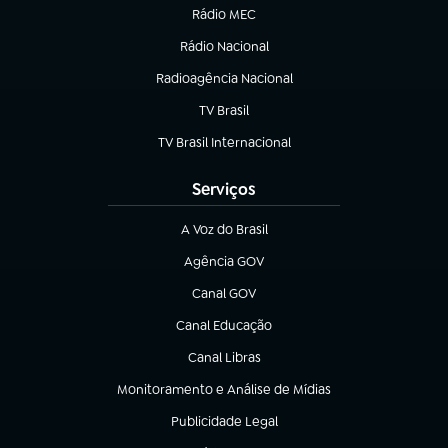
Rádio MEC
Rádio Nacional
(abre em nova aba)
Radioagência Nacional
(abre em nova aba)
TV Brasil
(abre em nova aba)
TV Brasil Internacional
(abre em nova aba)
Serviços
A Voz do Brasil
(abre em nova aba)
Agência GOV
(abre em nova aba)
Canal GOV
(abre em nova aba)
Canal Educação
(abre em nova aba)
Canal Libras
(abre em nova aba)
Monitoramento e Análise de Mídias
(abre em nova aba)
Publicidade Legal
(abre em nova aba)