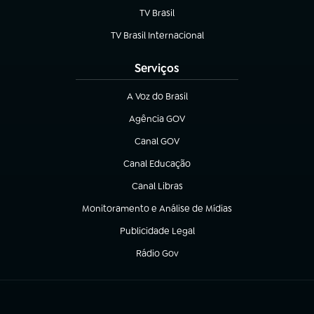
TV Brasil
(abre em nova aba)
TV Brasil Internacional
(abre em nova aba)
Serviços
A Voz do Brasil
(abre em nova aba)
Agência GOV
(abre em nova aba)
Canal GOV
(abre em nova aba)
Canal Educação
(abre em nova aba)
Canal Libras
(abre em nova aba)
Monitoramento e Análise de Mídias
(abre em nova aba)
Publicidade Legal
(abre em nova aba)
Rádio Gov
(abre em nova aba)