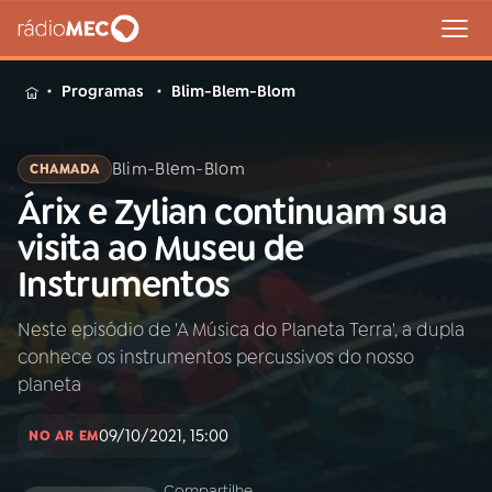
MENU
Programas
Blim-Blem-Blom
Blim-Blem-Blom
CHAMADA
Árix e Zylian continuam sua
Buscar
na
visita ao Museu de
Rádio
Buscar
Instrumentos
MEC
Neste episódio de 'A Música do Planeta Terra', a dupla
Início
AO VIVO
conhece os instrumentos percussivos do nosso
planeta
01
INÍCIO
09/10/2021, 15:00
NO AR EM
02
A RÁDIO
Compartilhe