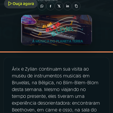
Ouça agora
03
PROGRAMAÇÃO
04
PROGRAMAS
05
PODCASTS
06
VIDEOCASTS
Árix e Zylian continuam sua visita ao
museu de instrumentos musicais em
07
ÚLTIMAS
Bruxelas, na Bélgica, no Blim-Blem-Blom
desta semana. Mesmo viajando no
08
PRÊMIO RÁDIO MEC
tempo presente, eles tiveram uma
experiência desorientadora: encontraram
Beethoven, em carne e osso, na sala do
ACOMPANHE A RÁDIO MEC