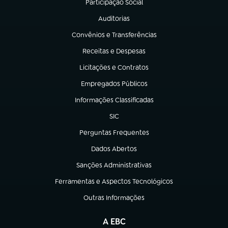
Participação Social
(abre em nova aba)
Auditorias
(abre em nova aba)
Convênios e Transferências
(abre em nova aba)
Receitas e Despesas
(abre em nova aba)
Licitações e Contratos
(abre em nova aba)
Empregados Públicos
(abre em nova aba)
Informações Classificadas
(abre em nova aba)
SIC
(abre em nova aba)
Perguntas Frequentes
(abre em nova aba)
Dados Abertos
(abre em nova aba)
Sanções Administrativas
(abre em nova aba)
Ferramentas e Aspectos Tecnológicos
(abre em nova aba)
Outras Informações
(abre em nova aba)
A EBC