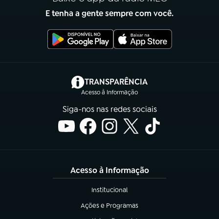
E tenha a gente sempre com você.
(abre em nova aba)
TRANSPARÊNCIA
Acesso à Informação
Siga-nos nas redes sociais
Acesso à Informação
Institucional
(abre em nova aba)
Ações e Programas
(abre em nova aba)