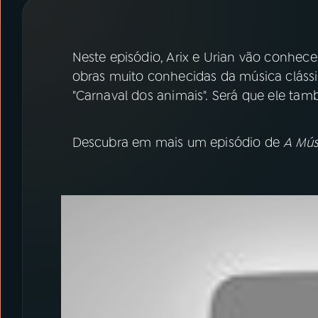
07
ÚLTIMAS
08
PRÊMIO RÁDIO MEC
Neste episódio, Arix e Urian vão conhece
obras muito conhecidas da música clássi
"Carnaval dos animais". Será que ele ta
ACOMPANHE A RÁDIO MEC
YouTube
Facebook
Descubra em mais um episódio de
A Mús
Instagram
X
TikTok