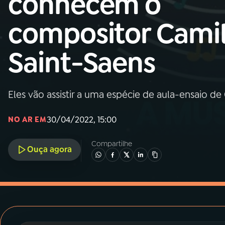
conhecem o
MEC
compositor Cami
01
INÍCIO
Saint-Saens
02
A RÁDIO
Eles vão assistir a uma espécie de aula-ensaio de
03
PROGRAMAÇÃO
30/04/2022, 15:00
NO AR EM
04
PROGRAMAS
Compartilhe
Ouça agora
05
PODCASTS
06
VIDEOCASTS