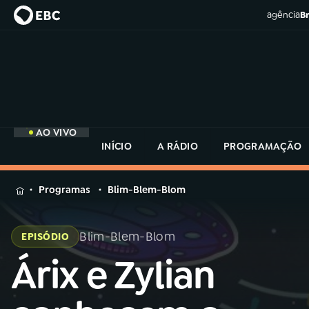
agência
Br
AO VIVO
INÍCIO
A RÁDIO
PROGRAMAÇÃO
MENU
Programas
Blim-Blem-Blom
Buscar
na
Blim-Blem-Blom
EPISÓDIO
Rádio
Buscar
MEC
Árix e Zylian
Buscar
na
Rádio
Início
AO VIVO