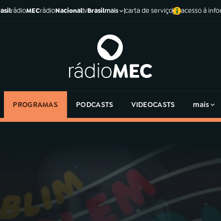
asil
rádio
MEC
rádio
Nacional
tv
Brasil
carta de serviço
acesso à inf
mais
PROGRAMAS
PODCASTS
VIDEOCASTS
mais