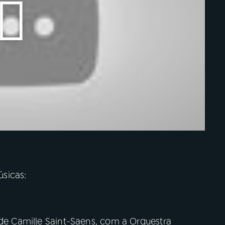
sicas:
 de Camille Saint-Saens, com a Orquestra