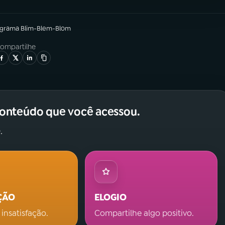
ograma
Blim-Blem-Blom
ompartilhe
conteúdo que você acessou.
.
ÇÃO
ELOGIO
 insatisfação.
Compartilhe algo positivo.