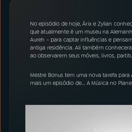
07
ÚLTIMAS
08
PRÊMIO RÁDIO MEC
No episódio de hoje, Árix e Zylian con
que atualmente é um museu na Alemanha.
Aureh – para captar influências e pensa
ACOMPANHE A RÁDIO MEC
antiga residência. Ali também conhecera
YouTube
Facebook
ao observarem seus móveis, livros, partit
Instagram
X
Mestre Bonus tem uma nova tarefa para Á
mais um episódio de... A Música no Planet
TikTok