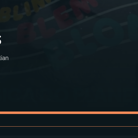
s
lian