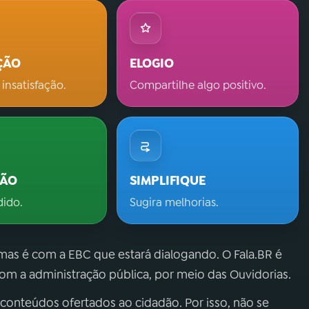
ÇÃO
ELOGIO
 insatisfação.
Compartilhe algo positivo.
ÇÃO
SIMPLIFIQUE
dido.
Sugira melhorias.
 mas é com a EBC que estará dialogando. O Fala.BR é
m a administração pública, por meio das Ouvidorias.
 conteúdos ofertados ao cidadão. Por isso, não se