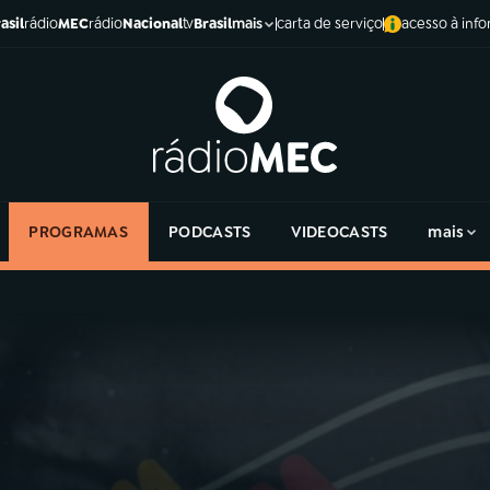
asil
rádio
MEC
rádio
Nacional
tv
Brasil
carta de serviço
acesso à inf
mais
PROGRAMAS
PODCASTS
VIDEOCASTS
mais