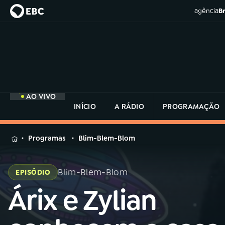
agência
Br
AO VIVO
INÍCIO
A RÁDIO
PROGRAMAÇÃO
MENU
Programas
Blim-Blem-Blom
Buscar
na
Blim-Blem-Blom
EPISÓDIO
Rádio
Buscar
MEC
Árix e Zylian
Buscar
na
Rádio
Início
AO VIVO