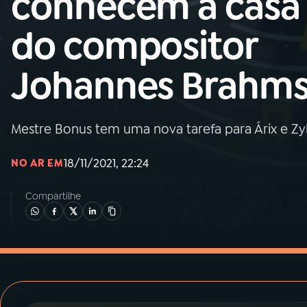
conhecem a casa
MEC
do compositor
01
INÍCIO
Johannes Brahm
02
A RÁDIO
Mestre Bonus tem uma nova tarefa para Árix e Zy
03
PROGRAMAÇÃO
18/11/2021, 22:24
NO AR EM
04
PROGRAMAS
Compartilhe
05
PODCASTS
06
VIDEOCASTS