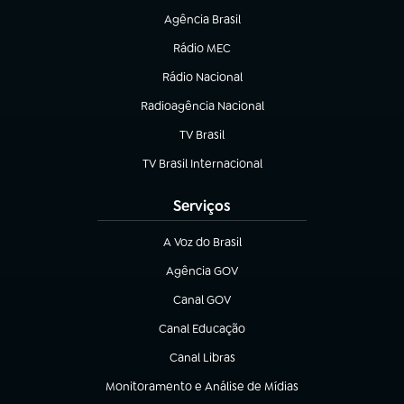
Agência Brasil
(abre em nova aba)
Rádio MEC
Rádio Nacional
(abre em nova aba)
Radioagência Nacional
(abre em nova aba)
TV Brasil
(abre em nova aba)
TV Brasil Internacional
(abre em nova aba)
Serviços
A Voz do Brasil
(abre em nova aba)
Agência GOV
(abre em nova aba)
Canal GOV
(abre em nova aba)
Canal Educação
(abre em nova aba)
Canal Libras
(abre em nova aba)
Monitoramento e Análise de Mídias
(abre em nova aba)