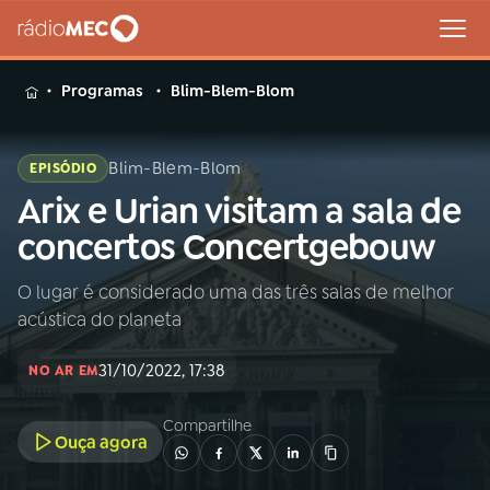
MENU
Programas
Blim-Blem-Blom
Blim-Blem-Blom
EPISÓDIO
Arix e Urian visitam a sala de
Buscar
na
concertos Concertgebouw
Rádio
Buscar
MEC
O lugar é considerado uma das três salas de melhor
acústica do planeta
Início
AO VIVO
31/10/2022, 17:38
NO AR EM
01
INÍCIO
Compartilhe
Ouça agora
02
A RÁDIO