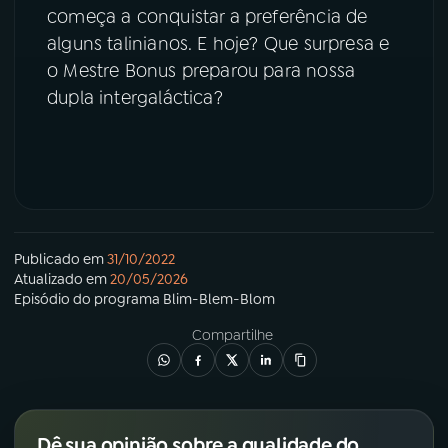
começa a conquistar a preferência de
alguns talinianos. E hoje? Que surpresa e
YouTube
Facebook
o Mestre Bonus preparou para nossa
Instagram
X
dupla intergaláctica?
TikTok
Publicado em
31/10/2022
Atualizado em
20/05/2026
Episódio
do programa
Blim-Blem-Blom
Compartilhe
Dê sua opinião sobre a qualidade do