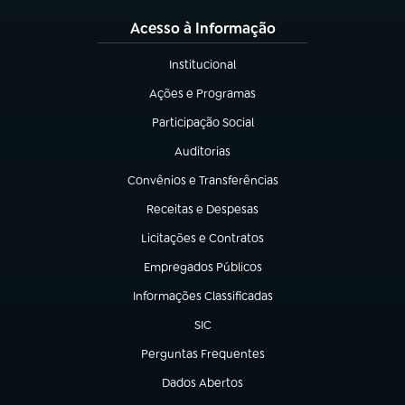
Acesso à Informação
Institucional
(abre em nova aba)
Ações e Programas
(abre em nova aba)
Participação Social
(abre em nova aba)
Auditorias
(abre em nova aba)
Convênios e Transferências
(abre em nova aba)
Receitas e Despesas
(abre em nova aba)
Licitações e Contratos
(abre em nova aba)
Empregados Públicos
(abre em nova aba)
Informações Classificadas
(abre em nova aba)
SIC
(abre em nova aba)
Perguntas Frequentes
(abre em nova aba)
Dados Abertos
(abre em nova aba)