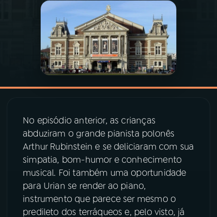
03
PROGRAMAÇÃO
04
PROGRAMAS
05
PODCASTS
No episódio anterior, as crianças
06
VIDEOCASTS
abduziram o grande pianista polonês
Arthur Rubinstein e se deliciaram com sua
07
ÚLTIMAS
simpatia, bom-humor e conhecimento
musical. Foi também uma oportunidade
08
PRÊMIO RÁDIO MEC
para Urian se render ao piano,
instrumento que parece ser mesmo o
predileto dos terráqueos e, pelo visto, já
ACOMPANHE A RÁDIO MEC