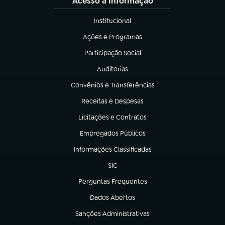
Acesso à Informação
Institucional
(abre em nova aba)
Ações e Programas
(abre em nova aba)
Participação Social
(abre em nova aba)
Auditorias
(abre em nova aba)
Convênios e Transferências
(abre em nova aba)
Receitas e Despesas
(abre em nova aba)
Licitações e Contratos
(abre em nova aba)
Empregados Públicos
(abre em nova aba)
Informações Classificadas
(abre em nova aba)
SIC
(abre em nova aba)
Perguntas Frequentes
(abre em nova aba)
Dados Abertos
(abre em nova aba)
Sanções Administrativas
(abre em nova aba)