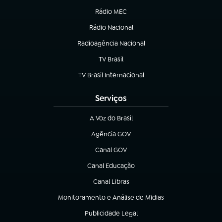
Rádio MEC
Rádio Nacional
(abre em nova aba)
Radioagência Nacional
(abre em nova aba)
TV Brasil
(abre em nova aba)
TV Brasil Internacional
(abre em nova aba)
Serviços
A Voz do Brasil
(abre em nova aba)
Agência GOV
(abre em nova aba)
Canal GOV
(abre em nova aba)
Canal Educação
(abre em nova aba)
Canal Libras
(abre em nova aba)
Monitoramento e Análise de Mídias
(abre em nova aba)
Publicidade Legal
(abre em nova aba)