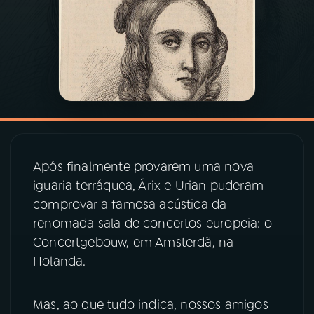
03
PROGRAMAÇÃO
04
PROGRAMAS
05
PODCASTS
Após finalmente provarem uma nova
06
VIDEOCASTS
iguaria terráquea, Árix e Urian puderam
comprovar a famosa acústica da
07
ÚLTIMAS
renomada sala de concertos europeia: o
Concertgebouw, em Amsterdã, na
Holanda.
08
PRÊMIO RÁDIO MEC
Mas, ao que tudo indica, nossos amigos
ACOMPANHE A RÁDIO MEC