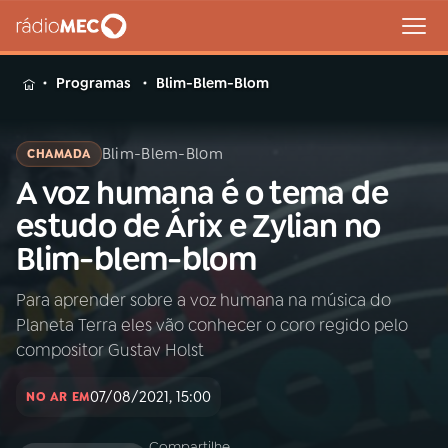
MENU
Programas
Blim-Blem-Blom
Blim-Blem-Blom
CHAMADA
A voz humana é o tema de
Buscar
na
estudo de Árix e Zylian no
Rádio
Buscar
Blim-blem-blom
MEC
Para aprender sobre a voz humana na música do
Início
AO VIVO
Planeta Terra eles vão conhecer o coro regido pelo
compositor Gustav Holst
01
INÍCIO
07/08/2021, 15:00
NO AR EM
02
A RÁDIO
Compartilhe