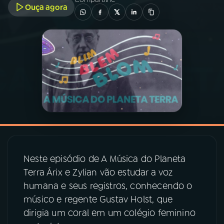
Ouça agora
03
PROGRAMAÇÃO
04
PROGRAMAS
05
PODCASTS
06
VIDEOCASTS
07
ÚLTIMAS
Neste episódio de A Música do Planeta
Terra Árix e Zylian vão estudar a voz
humana e seus registros, conhecendo o
08
PRÊMIO RÁDIO MEC
músico e regente Gustav Holst, que
dirigia um coral em um colégio feminino
ACOMPANHE A RÁDIO MEC