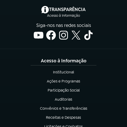
(abre em nova aba)
TRANSPARÊNCIA
Acesso à Informação
Siga-nos nas redes sociais
Acesso à Informação
Institucional
(abre em nova aba)
Ações e Programas
(abre em nova aba)
Participação Social
(abre em nova aba)
Auditorias
(abre em nova aba)
Convênios e Transferências
(abre em nova aba)
Receitas e Despesas
(abre em nova aba)
Licitações e Contratos