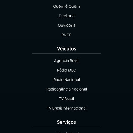
Quem é Quem
(abre em nova aba)
Diretoria
(abre em nova aba)
Ouvidoria
(abre em nova aba)
RNCP
(abre em nova aba)
Veículos
Agência Brasil
(abre em nova aba)
Rádio MEC
Rádio Nacional
(abre em nova aba)
Radioagência Nacional
(abre em nova aba)
TV Brasil
(abre em nova aba)
TV Brasil Internacional
(abre em nova aba)
Serviços