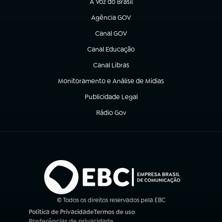
A Voz do Brasil
(abre em nova aba)
Agência GOV
(abre em nova aba)
Canal GOV
(abre em nova aba)
Canal Educação
(abre em nova aba)
Canal Libras
(abre em nova aba)
Monitoramento e Análise de Mídias
(abre em nova aba)
Publicidade Legal
(abre em nova aba)
Rádio Gov
(abre em nova aba)
© Todos os direitos reservados pela EBC
Política de Privacidade
Termos de uso
(abre em nova aba)
(abre em nova aba)
Preferências de privacidade