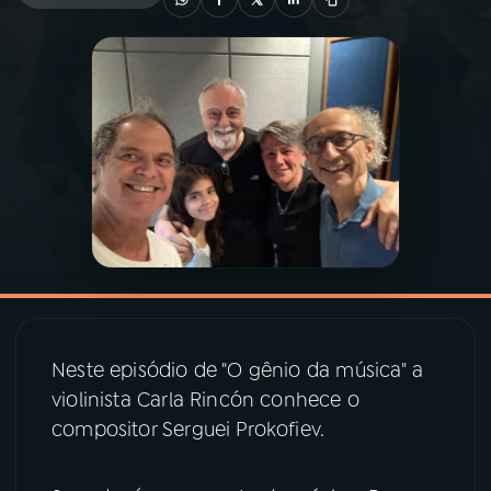
03
PROGRAMAÇÃO
04
PROGRAMAS
05
PODCASTS
06
VIDEOCASTS
07
ÚLTIMAS
Neste episódio de "O gênio da música" a
violinista Carla Rincón conhece o
08
PRÊMIO RÁDIO MEC
compositor Serguei Prokofiev.
ACOMPANHE A RÁDIO MEC