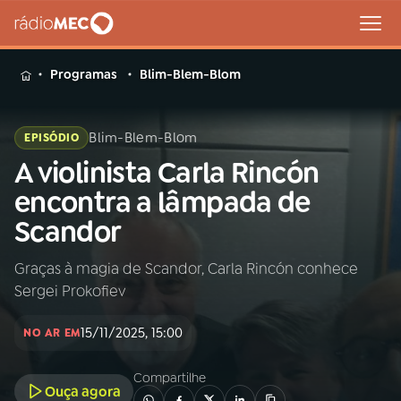
MENU
Programas
Blim-Blem-Blom
Blim-Blem-Blom
EPISÓDIO
A violinista Carla Rincón
Buscar
na
encontra a lâmpada de
Rádio
Buscar
Scandor
MEC
Graças à magia de Scandor, Carla Rincón conhece
Início
AO VIVO
Sergei Prokofiev
01
INÍCIO
15/11/2025, 15:00
NO AR EM
Compartilhe
02
A RÁDIO
Ouça agora