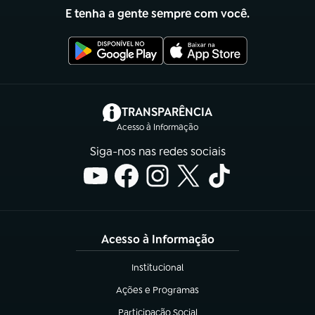
E tenha a gente sempre com você.
(abre em nova aba)
TRANSPARÊNCIA
Acesso à Informação
Siga-nos nas redes sociais
Acesso à Informação
Institucional
(abre em nova aba)
Ações e Programas
(abre em nova aba)
Participação Social