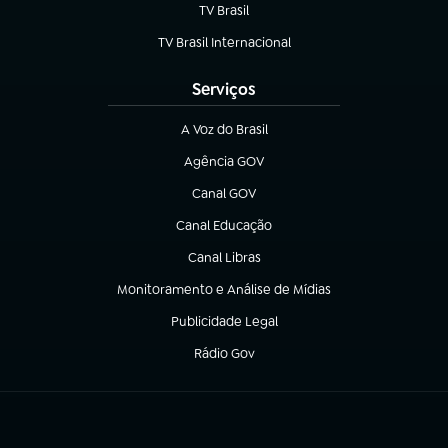
TV Brasil
(abre em nova aba)
TV Brasil Internacional
(abre em nova aba)
Serviços
A Voz do Brasil
(abre em nova aba)
Agência GOV
(abre em nova aba)
Canal GOV
(abre em nova aba)
Canal Educação
(abre em nova aba)
Canal Libras
(abre em nova aba)
Monitoramento e Análise de Mídias
(abre em nova aba)
Publicidade Legal
(abre em nova aba)
Rádio Gov
(abre em nova aba)