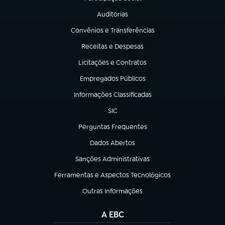
(abre em nova aba)
Auditorias
(abre em nova aba)
Convênios e Transferências
(abre em nova aba)
Receitas e Despesas
(abre em nova aba)
Licitações e Contratos
(abre em nova aba)
Empregados Públicos
(abre em nova aba)
Informações Classificadas
(abre em nova aba)
SIC
(abre em nova aba)
Perguntas Frequentes
(abre em nova aba)
Dados Abertos
(abre em nova aba)
Sanções Administrativas
(abre em nova aba)
Ferramentas e Aspectos Tecnológicos
(abre em nova aba)
Outras Informações
(abre em nova aba)
A EBC