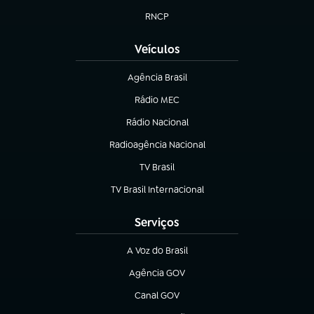
RNCP
(abre em nova aba)
Veículos
Agência Brasil
(abre em nova aba)
Rádio MEC
Rádio Nacional
(abre em nova aba)
Radioagência Nacional
(abre em nova aba)
TV Brasil
(abre em nova aba)
TV Brasil Internacional
(abre em nova aba)
Serviços
A Voz do Brasil
(abre em nova aba)
Agência GOV
(abre em nova aba)
Canal GOV
(abre em nova aba)