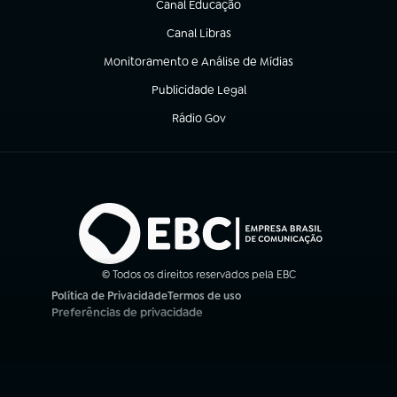
Canal Educação
(abre em nova aba)
Canal Libras
(abre em nova aba)
Monitoramento e Análise de Mídias
(abre em nova aba)
Publicidade Legal
(abre em nova aba)
Rádio Gov
(abre em nova aba)
© Todos os direitos reservados pela EBC
Política de Privacidade
Termos de uso
(abre em nova aba)
(abre em nova aba)
Preferências de privacidade