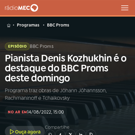
MENU
Programas
BBC Proms
BBC Proms
EPISÓDIO
Pianista Denis Kozhukhin é o
Buscar
na
destaque do BBC Proms
Rádio
Buscar
deste domingo
MEC
Programa traz obras de Jóhann Jóhannsson,
Início
AO VIVO
Rachmaninoff e Tchaikovsky
01
INÍCIO
14/08/2022, 15:00
NO AR EM
Compartilhe
02
A RÁDIO
Ouça agora