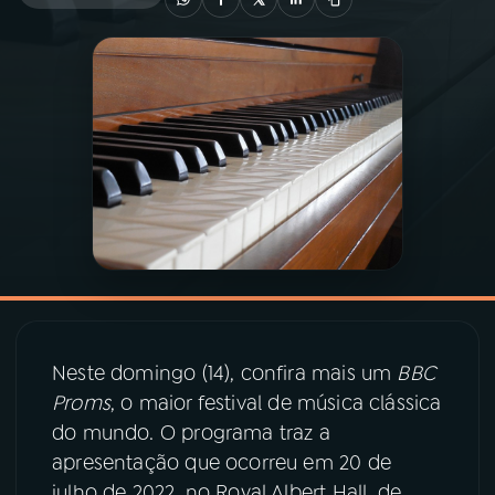
03
PROGRAMAÇÃO
04
PROGRAMAS
05
PODCASTS
06
VIDEOCASTS
07
ÚLTIMAS
Neste domingo (14), confira mais um
BBC
Proms
, o maior festival de música clássica
08
PRÊMIO RÁDIO MEC
do mundo. O programa traz a
apresentação que ocorreu em 20 de
julho de 2022, no Royal Albert Hall, de
ACOMPANHE A RÁDIO MEC