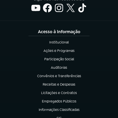
Acesso à Informação
Institucional
(abre em nova aba)
Ações e Programas
(abre em nova aba)
Participação Social
(abre em nova aba)
Auditorias
(abre em nova aba)
Convênios e Transferências
(abre em nova aba)
Receitas e Despesas
(abre em nova aba)
Licitações e Contratos
(abre em nova aba)
Empregados Públicos
(abre em nova aba)
Informações Classificadas
(abre em nova aba)