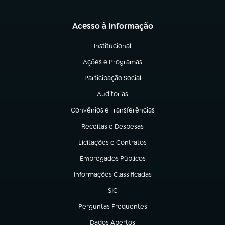
Acesso à Informação
Institucional
(abre em nova aba)
Ações e Programas
(abre em nova aba)
Participação Social
(abre em nova aba)
Auditorias
(abre em nova aba)
Convênios e Transferências
(abre em nova aba)
Receitas e Despesas
(abre em nova aba)
Licitações e Contratos
(abre em nova aba)
Empregados Públicos
(abre em nova aba)
Informações Classificadas
(abre em nova aba)
SIC
(abre em nova aba)
Perguntas Frequentes
(abre em nova aba)
Dados Abertos