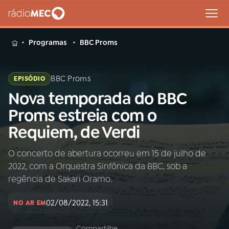
MENU
Programas
BBC Proms
BBC Proms
EPISÓDIO
Nova temporada do BBC
Buscar
na
Proms estreia com o
Rádio
Buscar
Requiem, de Verdi
MEC
O concerto de abertura ocorreu em 15 de julho de
Início
AO VIVO
2022, com a Orquestra Sinfônica da BBC, sob a
regência de Sakari Oramo.
01
INÍCIO
02/08/2022, 15:31
NO AR EM
02
A RÁDIO
Compartilhe