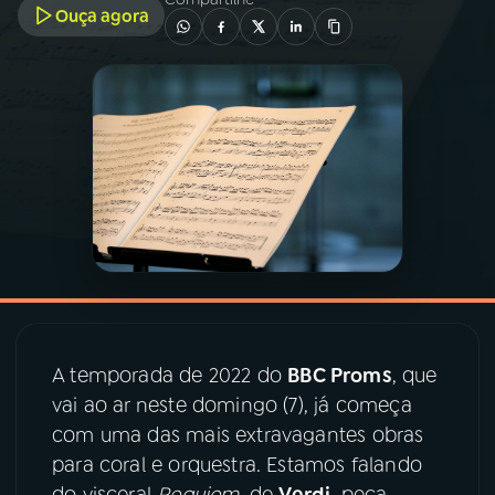
Ouça agora
03
PROGRAMAÇÃO
04
PROGRAMAS
05
PODCASTS
06
VIDEOCASTS
07
ÚLTIMAS
A temporada de 2022 do
BBC Proms
, que
vai ao ar neste domingo (7), já começa
08
PRÊMIO RÁDIO MEC
com uma das mais extravagantes obras
para coral e orquestra. Estamos falando
do visceral
Requiem
, de
Verdi
, peça
ACOMPANHE A RÁDIO MEC