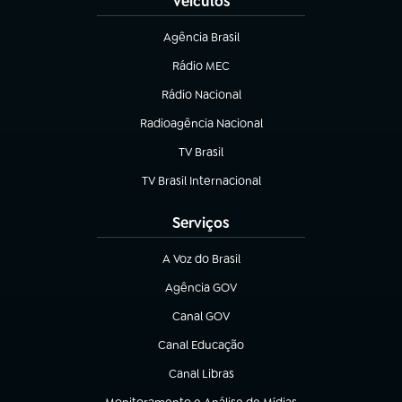
Veículos
Agência Brasil
(abre em nova aba)
Rádio MEC
Rádio Nacional
(abre em nova aba)
Radioagência Nacional
(abre em nova aba)
TV Brasil
(abre em nova aba)
TV Brasil Internacional
(abre em nova aba)
Serviços
A Voz do Brasil
(abre em nova aba)
Agência GOV
(abre em nova aba)
Canal GOV
(abre em nova aba)
Canal Educação
(abre em nova aba)
Canal Libras
(abre em nova aba)