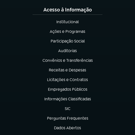
Acesso à Informação
Institucional
(abre em nova aba)
Ações e Programas
(abre em nova aba)
Participação Social
(abre em nova aba)
Auditorias
(abre em nova aba)
Convênios e Transferências
(abre em nova aba)
Receitas e Despesas
(abre em nova aba)
Licitações e Contratos
(abre em nova aba)
Empregados Públicos
(abre em nova aba)
Informações Classificadas
(abre em nova aba)
SIC
(abre em nova aba)
Perguntas Frequentes
(abre em nova aba)
Dados Abertos
(abre em nova aba)