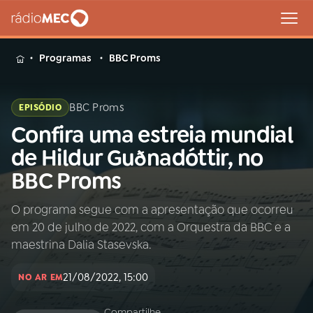
MENU
Programas
BBC Proms
BBC Proms
EPISÓDIO
Confira uma estreia mundial
Buscar
na
de Hildur Guðnadóttir, no
Rádio
Buscar
BBC Proms
MEC
O programa segue com a apresentação que ocorreu
Início
AO VIVO
em 20 de julho de 2022, com a Orquestra da BBC e a
maestrina Dalia Stasevska.
01
INÍCIO
21/08/2022, 15:00
NO AR EM
02
A RÁDIO
Compartilhe