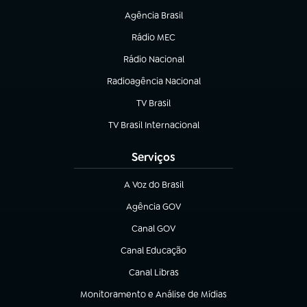
Agência Brasil
(abre em nova aba)
Rádio MEC
Rádio Nacional
(abre em nova aba)
Radioagência Nacional
(abre em nova aba)
TV Brasil
(abre em nova aba)
TV Brasil Internacional
(abre em nova aba)
Serviços
A Voz do Brasil
(abre em nova aba)
Agência GOV
(abre em nova aba)
Canal GOV
(abre em nova aba)
Canal Educação
(abre em nova aba)
Canal Libras
(abre em nova aba)
Monitoramento e Análise de Mídias
(abre em nova aba)