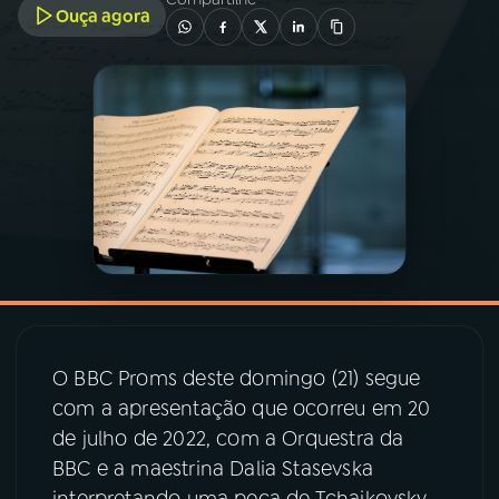
Ouça agora
03
PROGRAMAÇÃO
04
PROGRAMAS
05
PODCASTS
06
VIDEOCASTS
07
ÚLTIMAS
O BBC Proms deste domingo (21) segue
com a apresentação que ocorreu em 20
08
PRÊMIO RÁDIO MEC
de julho de 2022, com a Orquestra da
BBC e a maestrina Dalia Stasevska
interpretando uma peça de Tchaikovsky,
ACOMPANHE A RÁDIO MEC