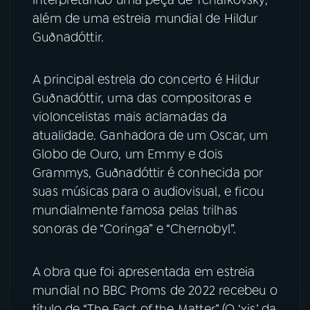
além de uma estreia mundial de Hildur
YouTube
Facebook
Guðnadóttir.
Instagram
X
A principal estrela do concerto é Hildur
Guðnadóttir, uma das compositoras e
TikTok
violoncelistas mais aclamadas da
atualidade. Ganhadora de um Oscar, um
Globo de Ouro, um Emmy e dois
Grammys, Guðnadóttir é conhecida por
suas músicas para o audiovisual, e ficou
mundialmente famosa pelas trilhas
sonoras de “Coringa” e “Chernobyl”.
A obra que foi apresentada em estreia
mundial no BBC Proms de 2022 recebeu o
título de “The Fact of the Matter” (O ‘xis’ da