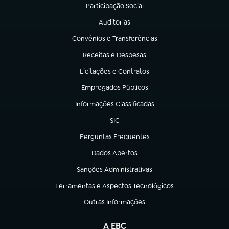
Participação Social
(abre em nova aba)
Auditorias
(abre em nova aba)
Convênios e Transferências
(abre em nova aba)
Receitas e Despesas
(abre em nova aba)
Licitações e Contratos
(abre em nova aba)
Empregados Públicos
(abre em nova aba)
Informações Classificadas
(abre em nova aba)
SIC
(abre em nova aba)
Perguntas Frequentes
(abre em nova aba)
Dados Abertos
(abre em nova aba)
Sanções Administrativas
(abre em nova aba)
Ferramentas e Aspectos Tecnológicos
(abre em nova aba)
Outras Informações
(abre em nova aba)
A EBC