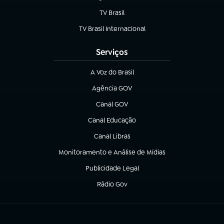
TV Brasil
(abre em nova aba)
TV Brasil Internacional
(abre em nova aba)
Serviços
A Voz do Brasil
(abre em nova aba)
Agência GOV
(abre em nova aba)
Canal GOV
(abre em nova aba)
Canal Educação
(abre em nova aba)
Canal Libras
(abre em nova aba)
Monitoramento e Análise de Mídias
(abre em nova aba)
Publicidade Legal
(abre em nova aba)
Rádio Gov
(abre em nova aba)