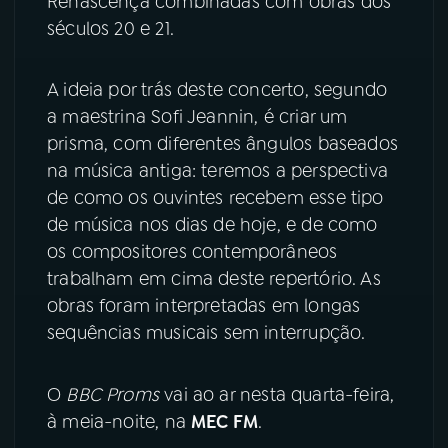
Renascença combinadas com obras dos
séculos 20 e 21.
YouTube
Facebook
A ideia por trás deste concerto, segundo
Instagram
X
a maestrina Sofi Jeannin, é criar um
prisma, com diferentes ângulos baseados
TikTok
na música antiga: teremos a perspectiva
de como os ouvintes recebem esse tipo
de música nos dias de hoje, e de como
os compositores contemporâneos
trabalham em cima deste repertório. As
obras foram interpretadas em longas
sequências musicais sem interrupção.
O
BBC Proms
vai ao ar nesta quarta-feira,
à meia-noite, na
MEC FM
.