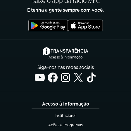
Baixe o app da rádio MEC
E tenha a gente sempre com você.
(abre em nova aba)
TRANSPARÊNCIA
Acesso à Informação
Siga-nos nas redes sociais
Acesso à Informação
Institucional
(abre em nova aba)
Ações e Programas
(abre em nova aba)