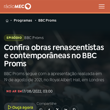
MENU
Programas
BBC Proms
BBC Proms
EPISÓDIO
Confira obras renascentistas
Buscar
na
e contemporâneas no BBC
Rádio
Buscar
Proms
MEC
BBC Proms segue com a apresentação realizada em
Início
AO VIVO
19 de agosto de 2021, no Royal Albert Hall, em Londres
01
INÍCIO
17/08/2022, 03:00
NO AR EM
Compartilhe
02
A RÁDIO
Ouça agora