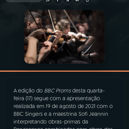
03
PROGRAMAÇÃO
04
PROGRAMAS
05
PODCASTS
06
VIDEOCASTS
A edição do
BBC Proms
desta quarta-
07
ÚLTIMAS
feira (17) segue com a apresentação
realizada em 19 de agosto de 2021 com o
08
PRÊMIO RÁDIO MEC
BBC Singers e a maestrina Sofi Jeannin
interpretando obras-primas da
ACOMPANHE A RÁDIO MEC