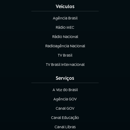
Veículos
Agência Brasil
(abre em nova aba)
Rádio MEC
Rádio Nacional
(abre em nova aba)
Radioagência Nacional
(abre em nova aba)
TV Brasil
(abre em nova aba)
TV Brasil Internacional
(abre em nova aba)
Serviços
A Voz do Brasil
(abre em nova aba)
Agência GOV
(abre em nova aba)
Canal GOV
(abre em nova aba)
Canal Educação
(abre em nova aba)
Canal Libras
(abre em nova aba)