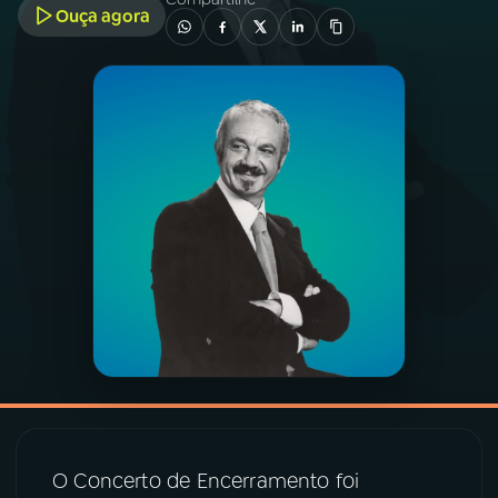
Ouça agora
03
PROGRAMAÇÃO
04
PROGRAMAS
05
PODCASTS
06
VIDEOCASTS
07
ÚLTIMAS
08
PRÊMIO RÁDIO MEC
O Concerto de Encerramento foi
ACOMPANHE A RÁDIO MEC