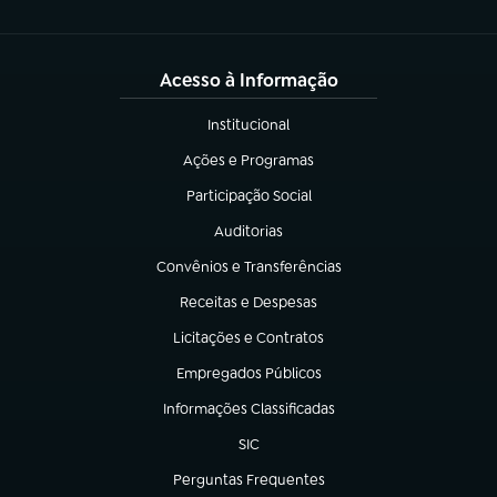
Acesso à Informação
Institucional
(abre em nova aba)
Ações e Programas
(abre em nova aba)
Participação Social
(abre em nova aba)
Auditorias
(abre em nova aba)
Convênios e Transferências
(abre em nova aba)
Receitas e Despesas
(abre em nova aba)
Licitações e Contratos
(abre em nova aba)
Empregados Públicos
(abre em nova aba)
Informações Classificadas
(abre em nova aba)
SIC
(abre em nova aba)
Perguntas Frequentes
(abre em nova aba)