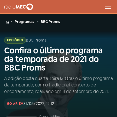
MENU
Programas
BBC Proms
BBC Proms
EPISÓDIO
Confira o último programa
Buscar
na
da temporada de 2021 do
Rádio
Buscar
BBC Proms
MEC
A edição desta quarta-feira (31) traz o último programa
Início
AO VIVO
da temporada, com o tradicional concerto de
encerramento, realizado em 11 de setembro de 2021.
01
INÍCIO
31/08/2022, 12:12
NO AR EM
02
A RÁDIO
Compartilhe