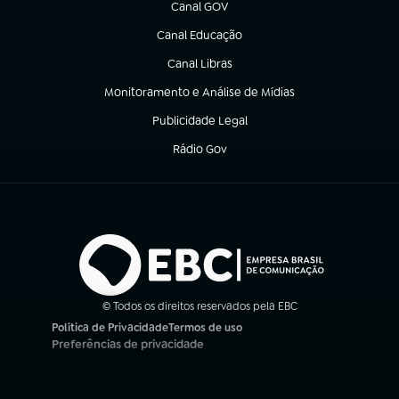
Canal GOV
(abre em nova aba)
Canal Educação
(abre em nova aba)
Canal Libras
(abre em nova aba)
Monitoramento e Análise de Mídias
(abre em nova aba)
Publicidade Legal
(abre em nova aba)
Rádio Gov
(abre em nova aba)
© Todos os direitos reservados pela EBC
Política de Privacidade
Termos de uso
(abre em nova aba)
(abre em nova aba)
Preferências de privacidade