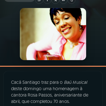
03
PROGRAMAÇÃO
04
PROGRAMAS
05
PODCASTS
06
VIDEOCASTS
07
ÚLTIMAS
Cacá Santiago traz para o
Baú Musical
deste domingo uma homenagem à
08
PRÊMIO RÁDIO MEC
cantora Rosa Passos, aniversariante de
abril, que completou 70 anos.
ACOMPANHE A RÁDIO MEC