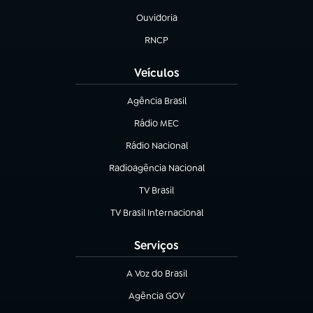
Ouvidoria
(abre em nova aba)
RNCP
(abre em nova aba)
Veículos
Agência Brasil
(abre em nova aba)
Rádio MEC
Rádio Nacional
(abre em nova aba)
Radioagência Nacional
(abre em nova aba)
TV Brasil
(abre em nova aba)
TV Brasil Internacional
(abre em nova aba)
Serviços
A Voz do Brasil
(abre em nova aba)
Agência GOV
(abre em nova aba)