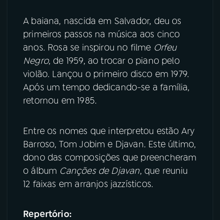
A baiana, nascida em Salvador, deu os
YouTube
Facebook
primeiros passos na música aos cinco
anos. Rosa se inspirou no filme
Orfeu
Instagram
X
Negro
, de 1959, ao trocar o piano pelo
TikTok
violão. Lançou o primeiro disco em 1979.
Após um tempo dedicando-se a família,
retornou em 1985.
Entre os nomes que interpretou estão Ary
Barroso, Tom Jobim e Djavan. Este último,
dono das composições que preencheram
o álbum
Canções de Djavan
, que reuniu
12 faixas em arranjos jazzísticos.
Repertório: