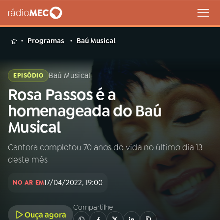
MENU
Programas
Baú Musical
Baú Musical
EPISÓDIO
Rosa Passos é a
Buscar
na
homenageada do Baú
Rádio
Buscar
Musical
MEC
Cantora completou 70 anos de vida no último dia 13
Início
AO VIVO
deste mês
01
INÍCIO
17/04/2022, 19:00
NO AR EM
Compartilhe
02
A RÁDIO
Ouça agora