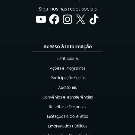
Siga-nos nas redes sociais
Acesso à Informação
Institucional
(abre em nova aba)
Ações e Programas
(abre em nova aba)
Participação Social
(abre em nova aba)
Auditorias
(abre em nova aba)
Convênios e Transferências
(abre em nova aba)
Receitas e Despesas
(abre em nova aba)
Licitações e Contratos
(abre em nova aba)
Empregados Públicos
(abre em nova aba)