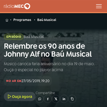
MENU
Programas
Baú Musical
Baú Musical
EPISÓDIO
Relembre os 90 anos de
Buscar
na
Johnny Alf no Baú Musical
Rádio
Buscar
MEC
Músico carioca faria aniversário no dia 19 de maio.
Ouça o especial no player acima
Início
AO VIVO
27/05/2019, 19:20
NO AR EM
01
INÍCIO
Compartilhe
Ouça agora
02
A RÁDIO