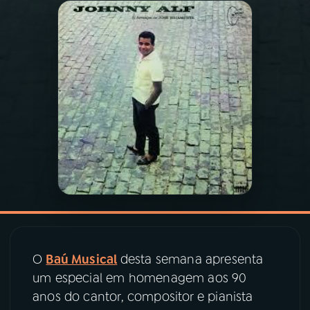
03
PROGRAMAÇÃO
04
PROGRAMAS
05
PODCASTS
06
VIDEOCASTS
07
ÚLTIMAS
O
Baú Musical
desta semana apresenta
08
PRÊMIO RÁDIO MEC
um especial em homenagem aos 90
anos do cantor, compositor e pianista
ACOMPANHE A RÁDIO MEC