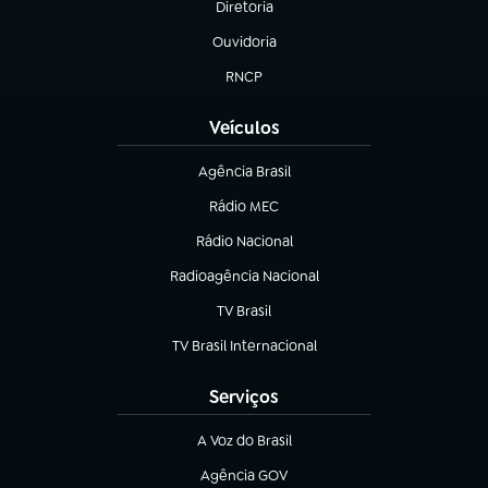
Diretoria
(abre em nova aba)
Ouvidoria
(abre em nova aba)
RNCP
(abre em nova aba)
Veículos
Agência Brasil
(abre em nova aba)
Rádio MEC
Rádio Nacional
(abre em nova aba)
Radioagência Nacional
(abre em nova aba)
TV Brasil
(abre em nova aba)
TV Brasil Internacional
(abre em nova aba)
Serviços
A Voz do Brasil
(abre em nova aba)
Agência GOV
(abre em nova aba)