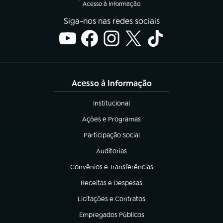
Acesso à Informação
Siga-nos nas redes sociais
Acesso à Informação
Institucional
(abre em nova aba)
Ações e Programas
(abre em nova aba)
Participação Social
(abre em nova aba)
Auditorias
(abre em nova aba)
Convênios e Transferências
(abre em nova aba)
Receitas e Despesas
(abre em nova aba)
Licitações e Contratos
(abre em nova aba)
Empregados Públicos
(abre em nova aba)