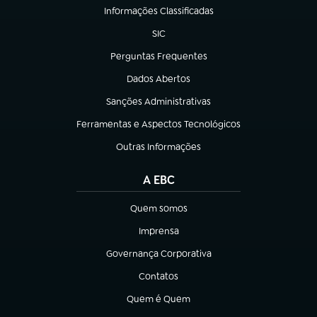
Informações Classificadas
(abre em nova aba)
SIC
(abre em nova aba)
Perguntas Frequentes
(abre em nova aba)
Dados Abertos
(abre em nova aba)
Sanções Administrativas
(abre em nova aba)
Ferramentas e Aspectos Tecnológicos
(abre em nova aba)
Outras Informações
(abre em nova aba)
A EBC
Quem somos
(abre em nova aba)
Imprensa
(abre em nova aba)
Governança Corporativa
(abre em nova aba)
Contatos
(abre em nova aba)
Quem é Quem
(abre em nova aba)