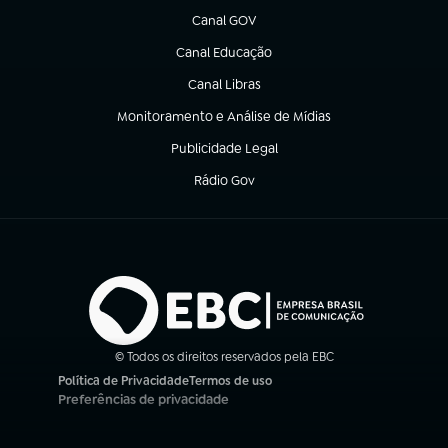
Canal GOV
(abre em nova aba)
Canal Educação
(abre em nova aba)
Canal Libras
(abre em nova aba)
Monitoramento e Análise de Mídias
(abre em nova aba)
Publicidade Legal
(abre em nova aba)
Rádio Gov
(abre em nova aba)
© Todos os direitos reservados pela EBC
Política de Privacidade
Termos de uso
(abre em nova aba)
(abre em nova aba)
Preferências de privacidade