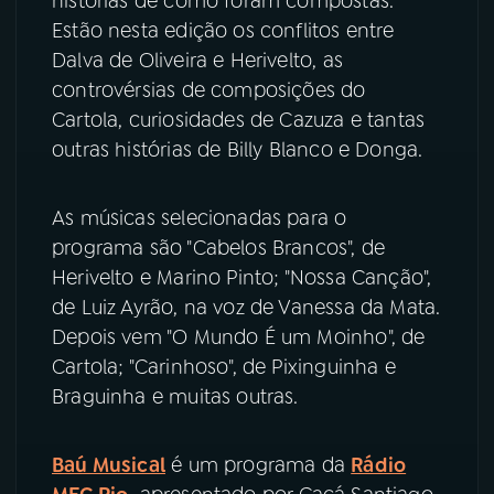
histórias de como foram compostas.
Estão nesta edição os conflitos entre
YouTube
Facebook
Dalva de Oliveira e Herivelto, as
controvérsias de composições do
Instagram
X
Cartola, curiosidades de Cazuza e tantas
outras histórias de Billy Blanco e Donga.
TikTok
As músicas selecionadas para o
programa são "Cabelos Brancos", de
Herivelto e Marino Pinto; "Nossa Canção",
de Luiz Ayrão, na voz de Vanessa da Mata.
Depois vem "O Mundo É um Moinho", de
Cartola; "Carinhoso", de Pixinguinha e
Braguinha e muitas outras.
Baú Musical
é um programa da
Rádio