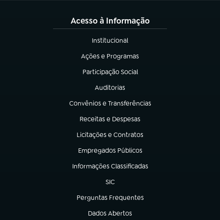
Acesso à Informação
Institucional
(abre em nova aba)
Ações e Programas
(abre em nova aba)
Participação Social
(abre em nova aba)
Auditorias
(abre em nova aba)
Convênios e Transferências
(abre em nova aba)
Receitas e Despesas
(abre em nova aba)
Licitações e Contratos
(abre em nova aba)
Empregados Públicos
(abre em nova aba)
Informações Classificadas
(abre em nova aba)
SIC
(abre em nova aba)
Perguntas Frequentes
(abre em nova aba)
Dados Abertos
(abre em nova aba)