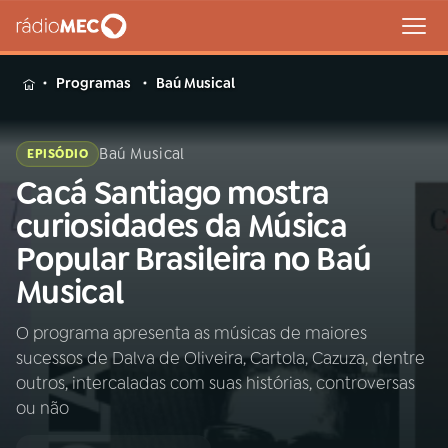
MENU
Programas
Baú Musical
Baú Musical
EPISÓDIO
Cacá Santiago mostra
Buscar
na
curiosidades da Música
Rádio
Buscar
Popular Brasileira no Baú
MEC
Musical
Início
AO VIVO
O programa apresenta as músicas de maiores
sucessos de Dalva de Oliveira, Cartola, Cazuza, dentre
01
INÍCIO
outros, intercaladas com suas histórias, controversas
ou não
02
A RÁDIO