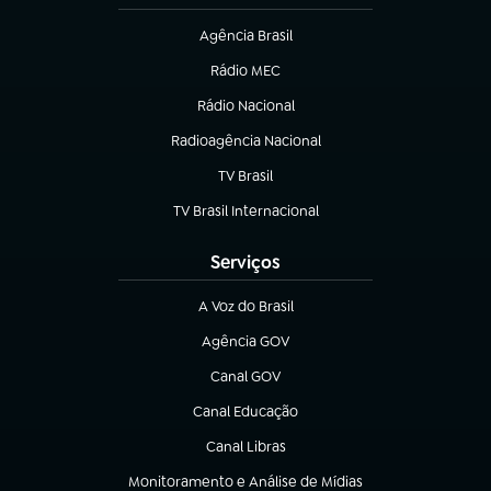
Agência Brasil
(abre em nova aba)
Rádio MEC
Rádio Nacional
(abre em nova aba)
Radioagência Nacional
(abre em nova aba)
TV Brasil
(abre em nova aba)
TV Brasil Internacional
(abre em nova aba)
Serviços
A Voz do Brasil
(abre em nova aba)
Agência GOV
(abre em nova aba)
Canal GOV
(abre em nova aba)
Canal Educação
(abre em nova aba)
Canal Libras
(abre em nova aba)
Monitoramento e Análise de Mídias
(abre em nova aba)