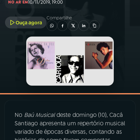
10/11/2019, 19:00
NO AR EM
03
PROGRAMAÇÃO
Compartilhe
Ouça agora
04
PROGRAMAS
05
PODCASTS
06
VIDEOCASTS
07
ÚLTIMAS
No
Baú Musical
deste domingo (10), Cacá
08
PRÊMIO RÁDIO MEC
Santiago apresenta um repertório musical
variado de épocas diversas, contando as
ACOMPANHE A RÁDIO MEC