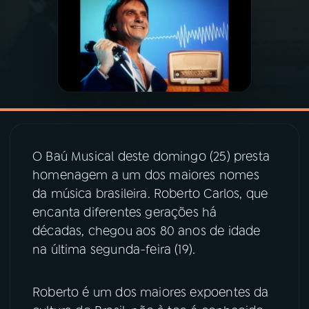
03
PROGRAMAÇÃO
04
PROGRAMAS
05
PODCASTS
O Baú Musical deste domingo (25) presta
06
VIDEOCASTS
homenagem a um dos maiores nomes
da música brasileira. Roberto Carlos, que
encanta diferentes gerações há
07
ÚLTIMAS
décadas, chegou aos 80 anos de idade
na última segunda-feira (19).
08
PRÊMIO RÁDIO MEC
Roberto é um dos maiores expoentes da
ACOMPANHE A RÁDIO MEC