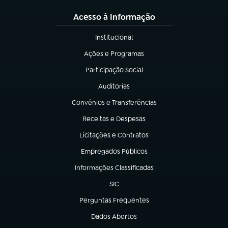
Acesso à Informação
Institucional
(abre em nova aba)
Ações e Programas
(abre em nova aba)
Participação Social
(abre em nova aba)
Auditorias
(abre em nova aba)
Convênios e Transferências
(abre em nova aba)
Receitas e Despesas
(abre em nova aba)
Licitações e Contratos
(abre em nova aba)
Empregados Públicos
(abre em nova aba)
Informações Classificadas
(abre em nova aba)
SIC
(abre em nova aba)
Perguntas Frequentes
(abre em nova aba)
Dados Abertos
(abre em nova aba)