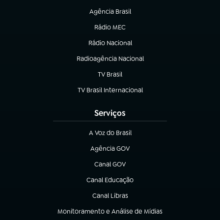
Agência Brasil
(abre em nova aba)
Rádio MEC
Rádio Nacional
(abre em nova aba)
Radioagência Nacional
(abre em nova aba)
TV Brasil
(abre em nova aba)
TV Brasil Internacional
(abre em nova aba)
Serviços
A Voz do Brasil
(abre em nova aba)
Agência GOV
(abre em nova aba)
Canal GOV
(abre em nova aba)
Canal Educação
(abre em nova aba)
Canal Libras
(abre em nova aba)
Monitoramento e Análise de Mídias
(abre em nova aba)