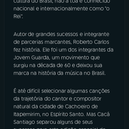
cultura do Brasil, não à toa é conhecido
nacional e internacionalmente como "o
YouTube
Facebook
Rei".
Instagram
X
Autor de grandes sucessos e integrante
de parcerias marcantes, Roberto Carlos
TikTok
fez história. Ele foi um dos integrantes da
Jovem Guarda, um movimento que
surgiu na década de 60 e deixou sua
marca na história da música no Brasil.
É até difícil selecionar algumas canções
da trajetória do cantor e compositor
natural da cidade de Cachoeiro de
Itapemirim, no Espírito Santo. Mas Cacá
Santiago separou alguns de seus