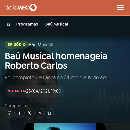
MENU
Programas
Baú Musical
Baú Musical
EPISÓDIO
Baú Musical homenageia
Buscar
na
Roberto Carlos
Rádio
Buscar
MEC
Rei completou 80 anos no último dia 19 de abril
Início
AO VIVO
25/04/2021, 19:00
NO AR EM
Compartilhe
01
INÍCIO
02
A RÁDIO