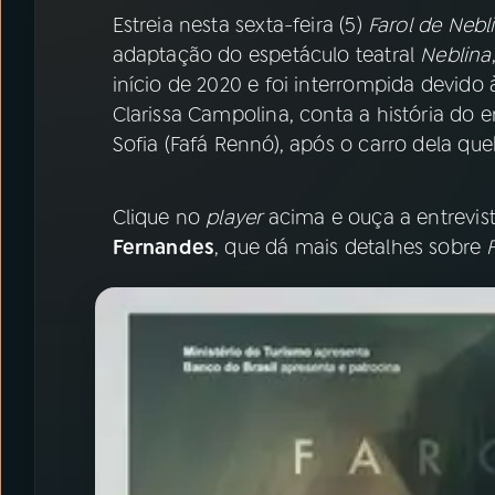
07
ÚLTIMAS
Estreia nesta sexta-feira (5)
Farol de Nebl
adaptação do espetáculo teatral
Neblina
08
PRÊMIO RÁDIO MEC
início de 2020 e foi interrompida devido
Clarissa Campolina, conta a história do
Sofia (Fafá Rennó), após o carro dela que
ACOMPANHE A RÁDIO MEC
YouTube
Facebook
Clique no
player
acima e ouça a entrevis
Fernandes
, que dá mais detalhes sobre
Instagram
X
TikTok