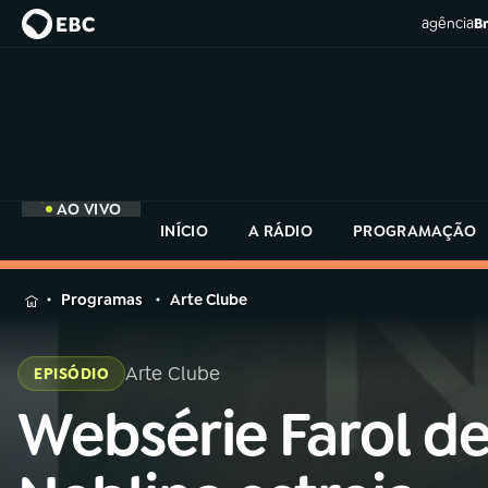
agência
Br
AO VIVO
INÍCIO
A RÁDIO
PROGRAMAÇÃO
MENU
Programas
Arte Clube
Buscar
na
Arte Clube
EPISÓDIO
Rádio
Buscar
MEC
Websérie Farol d
Buscar
na
Rádio
Início
AO VIVO