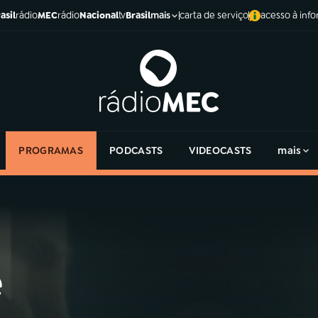
asil
rádio
MEC
rádio
Nacional
tv
Brasil
carta de serviço
acesso à inf
mais
PROGRAMAS
PODCASTS
VIDEOCASTS
mais
e