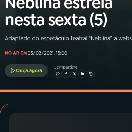
Neblina estreia
MEC
nesta sexta (5)
01
INÍCIO
02
A RÁDIO
Adaptado do espetáculo teatral “Neblina”, a webs
05/02/2021, 15:00
NO AR EM
03
PROGRAMAÇÃO
Compartilhe
Ouça agora
04
PROGRAMAS
05
PODCASTS
06
VIDEOCASTS