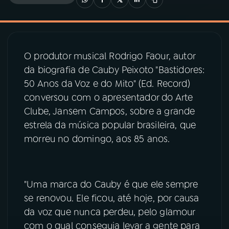
03
PROGRAMAÇÃO
O produtor musical Rodrigo Faour, autor
04
PROGRAMAS
da biografia de Cauby Peixoto "Bastidores:
50 Anos da Voz e do Mito" (Ed. Record)
05
PODCASTS
conversou com o apresentador do Arte
Clube, Jansem Campos, sobre a grande
estrela da música popular brasileira, que
06
VIDEOCASTS
morreu no domingo, aos 85 anos.
07
ÚLTIMAS
"Uma marca do Cauby é que ele sempre
08
PRÊMIO RÁDIO MEC
se renovou. Ele ficou, até hoje, por causa
da voz que nunca perdeu, pelo glamour
com o qual conseguia levar a gente para
ACOMPANHE A RÁDIO MEC