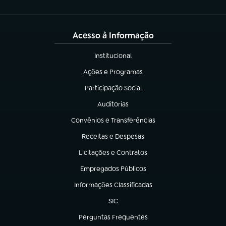
Acesso à Informação
Institucional
(abre em nova aba)
Ações e Programas
(abre em nova aba)
Participação Social
(abre em nova aba)
Auditorias
(abre em nova aba)
Convênios e Transferências
(abre em nova aba)
Receitas e Despesas
(abre em nova aba)
Licitações e Contratos
(abre em nova aba)
Empregados Públicos
(abre em nova aba)
Informações Classificadas
(abre em nova aba)
SIC
(abre em nova aba)
Perguntas Frequentes
(abre em nova aba)