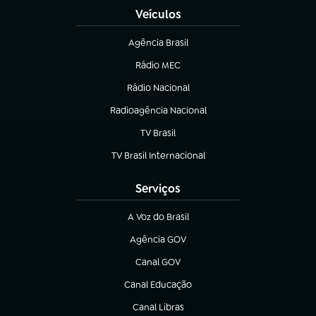
Veículos
Agência Brasil
(abre em nova aba)
Rádio MEC
Rádio Nacional
(abre em nova aba)
Radioagência Nacional
(abre em nova aba)
TV Brasil
(abre em nova aba)
TV Brasil Internacional
(abre em nova aba)
Serviços
A Voz do Brasil
(abre em nova aba)
Agência GOV
(abre em nova aba)
Canal GOV
(abre em nova aba)
Canal Educação
(abre em nova aba)
Canal Libras
(abre em nova aba)