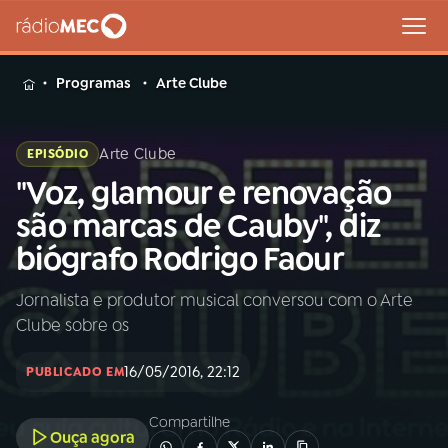
MENU
Programas
Arte Clube
Arte Clube
EPISÓDIO
"Voz, glamour e renovação
Buscar
na
são marcas de Cauby", diz
Rádio
Buscar
biógrafo Rodrigo Faour
MEC
Jornalista e produtor musical conversou com o Arte
Início
AO VIVO
Clube sobre os
01
INÍCIO
16/05/2016, 22:12
PUBLICADO EM
Compartilhe
02
A RÁDIO
Ouça agora