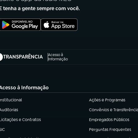
E tenha a gente sempre com você.
Acesso à
TRANSPARÊNCIA
abre em nova aba)
Informação
Acesso à Informação
Institucional
Ações e Programas
(abre em nova aba)
(abre em nova aba)
Auditorias
Convênios e Transferênci
(abre em nova aba)
(abre em nova aba)
Licitações e Contratos
Empregados Públicos
(abre em nova aba)
(abre em nova aba)
SIC
Perguntas Frequentes
(abre em nova aba)
(abre em nova aba)