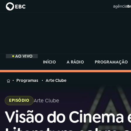
agência
Br
AO VIVO
INÍCIO
A RÁDIO
PROGRAMAÇÃO
MENU
Programas
Arte Clube
Buscar
na
Arte Clube
EPISÓDIO
Rádio
Buscar
MEC
Visão do Cinema 
Buscar
na
Rádio
Início
AO VIVO