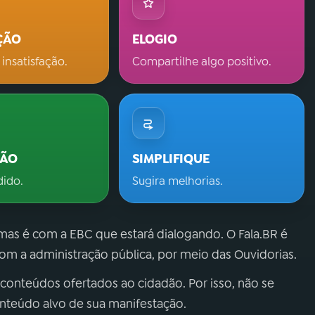
ÇÃO
ELOGIO
 insatisfação.
Compartilhe algo positivo.
ÇÃO
SIMPLIFIQUE
dido.
Sugira melhorias.
 mas é com a EBC que estará dialogando. O Fala.BR é
m a administração pública, por meio das Ouvidorias.
 conteúdos ofertados ao cidadão. Por isso, não se
onteúdo alvo de sua manifestação.