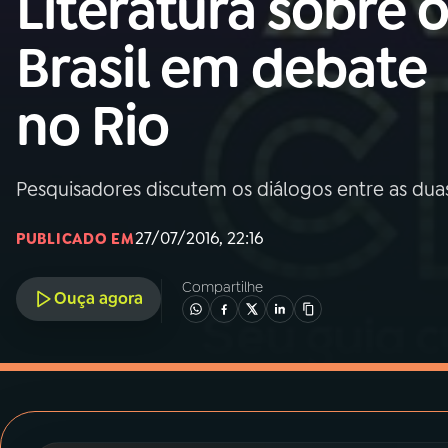
Literatura sobre 
MEC
Brasil em debate
01
INÍCIO
no Rio
02
A RÁDIO
Pesquisadores discutem os diálogos entre as dua
03
PROGRAMAÇÃO
27/07/2016, 22:16
PUBLICADO EM
04
PROGRAMAS
Compartilhe
Ouça agora
05
PODCASTS
06
VIDEOCASTS