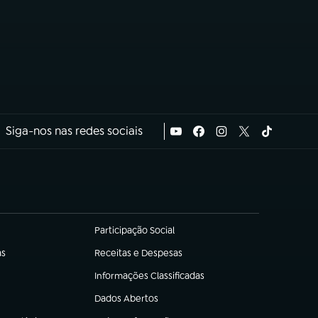
Siga-nos nas redes sociais
Participação Social
(abre em nova aba)
as
Receitas e Despesas
(abre em nova aba)
Informações Classificadas
(abre em nova aba)
Dados Abertos
(abre em nova aba)