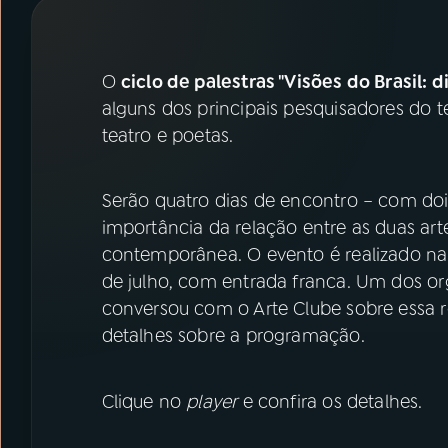
07
ÚLTIMAS
08
PRÊMIO RÁDIO MEC
O
ciclo de palestras "Visões do Brasil: 
alguns dos principais pesquisadores do te
teatro e poetas.
ACOMPANHE A RÁDIO MEC
YouTube
Facebook
Serão quatro dias de encontro – com doi
importância da relação entre as duas arte
Instagram
X
contemporânea. O evento é realizado na C
de julho, com entrada franca. Um dos o
TikTok
conversou com o Arte Clube sobre essa r
detalhes sobre a programação.
Clique no
player
e confira os detalhes.