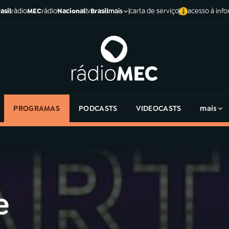
asil
rádio
MEC
rádio
Nacional
tv
Brasil
carta de serviço
acesso à inf
mais
PROGRAMAS
PODCASTS
VIDEOCASTS
mais
e