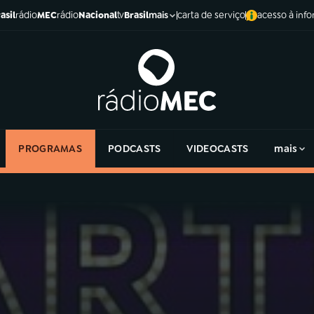
asil
rádio
MEC
rádio
Nacional
tv
Brasil
carta de serviço
acesso à inf
mais
PROGRAMAS
PODCASTS
VIDEOCASTS
mais