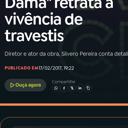
Dama" retrata a
MEC
vivência de
01
INÍCIO
travestis
02
A RÁDIO
Diretor e ator da obra, Silvero Pereira conta deta
03
PROGRAMAÇÃO
17/02/2017, 19:22
PUBLICADO EM
04
PROGRAMAS
Compartilhe
Ouça agora
05
PODCASTS
06
VIDEOCASTS