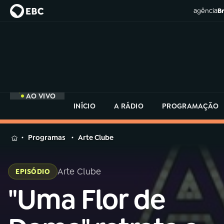
agência
Br
AO VIVO
INÍCIO
A RÁDIO
PROGRAMAÇÃO
MENU
Programas
Arte Clube
Buscar
na
Arte Clube
EPISÓDIO
Rádio
Buscar
MEC
"Uma Flor de
Buscar
na
Rádio
Início
AO VIVO