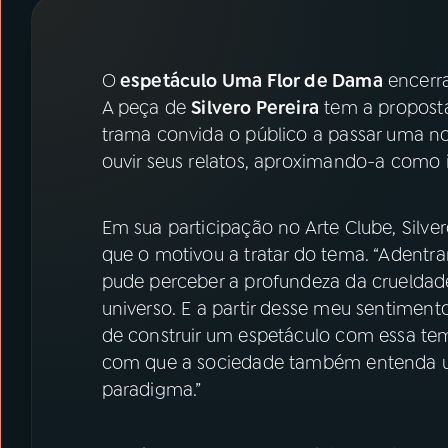
07
ÚLTIMAS
08
PRÊMIO RÁDIO MEC
O
espetáculo Uma Flor de Dama
encerra
A peça de
Silvero Pereira
tem a proposta
trama convida o público a passar uma no
ACOMPANHE A RÁDIO MEC
ouvir seus relatos, aproximando-a como 
YouTube
Facebook
Em sua participação no Arte Clube, Silver
Instagram
X
que o motivou a tratar do tema. “Adentr
pude perceber a profundeza da crueldad
TikTok
universo. E a partir desse meu sentiment
de construir um espetáculo com essa temá
com que a sociedade também entenda 
paradigma.”