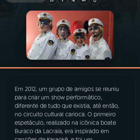
03
PROGRAMAÇÃO
04
PROGRAMAS
05
PODCASTS
06
VIDEOCASTS
Em 2012, um grupo de amigos se reuniu
para criar um show performático,
07
ÚLTIMAS
diferente de tudo que existia, até então,
no circuito cultural carioca. O primeiro
08
PRÊMIO RÁDIO MEC
espetáculo, realizado na icônica boate
Buraco da Lacraia, era inspirado em
canções de Karaokê, e foi um
ACOMPANHE A RÁDIO MEC