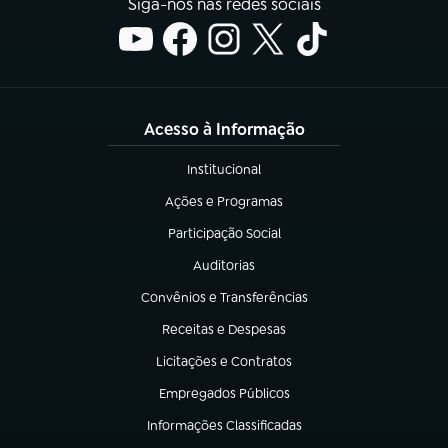
Siga-nos nas redes sociais
Acesso à Informação
Institucional
(abre em nova aba)
Ações e Programas
(abre em nova aba)
Participação Social
(abre em nova aba)
Auditorias
(abre em nova aba)
Convênios e Transferências
(abre em nova aba)
Receitas e Despesas
(abre em nova aba)
Licitações e Contratos
(abre em nova aba)
Empregados Públicos
(abre em nova aba)
Informações Classificadas
(abre em nova aba)