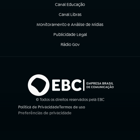
Canal Educação
(abre em nova aba)
Canal Libras
(abre em nova aba)
Monitoramento e Análise de Mídias
(abre em nova aba)
Publicidade Legal
(abre em nova aba)
Rádio Gov
(abre em nova aba)
© Todos os direitos reservados pela EBC
Política de Privacidade
Termos de uso
(abre em nova aba)
(abre em nova aba)
Preferências de privacidade