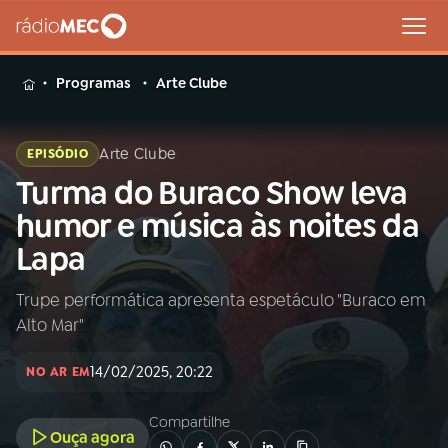
MENU
Programas
Arte Clube
Arte Clube
EPISÓDIO
Turma do Buraco Show leva
Buscar
na
humor e música às noites da
Rádio
Buscar
Lapa
MEC
Trupe performática apresenta espetáculo "Buraco em
Início
AO VIVO
Alto Mar"
01
INÍCIO
14/02/2025, 20:22
NO AR EM
Compartilhe
02
A RÁDIO
Ouça agora