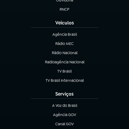
Ouvidoria
(abre em nova aba)
RNCP
(abre em nova aba)
Veículos
Agência Brasil
(abre em nova aba)
Rádio MEC
Rádio Nacional
(abre em nova aba)
Radioagência Nacional
(abre em nova aba)
TV Brasil
(abre em nova aba)
TV Brasil Internacional
(abre em nova aba)
Serviços
A Voz do Brasil
(abre em nova aba)
Agência GOV
(abre em nova aba)
Canal GOV
(abre em nova aba)