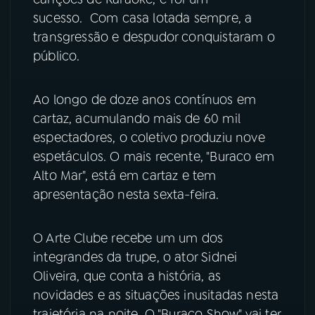
sucesso. Com casa lotada sempre, a
YouTube
Facebook
transgressão e despudor conquistaram o
público.
Instagram
X
Ao longo de doze anos contínuos em
TikTok
cartaz, acumulando mais de 60 mil
espectadores, o coletivo produziu nove
espetáculos. O mais recente, "Buraco em
Alto Mar", está em cartaz e tem
apresentação nesta sexta-feira.
O Arte Clube recebe um um dos
integrandes da trupe, o ator Sidnei
Oliveira, que conta a história, as
novidades e as situações inusitadas nesta
trajetória na noite. O "Buraco Show" vai ter