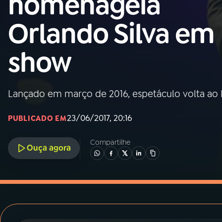
homenageia
MEC
Orlando Silva em
01
INÍCIO
show
02
A RÁDIO
Lançado em março de 2016, espetáculo volta ao 
03
PROGRAMAÇÃO
23/06/2017, 20:16
PUBLICADO EM
04
PROGRAMAS
Compartilhe
Ouça agora
05
PODCASTS
06
VIDEOCASTS