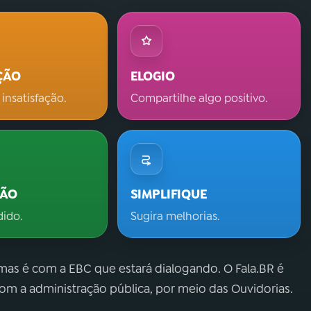
ÇÃO
ELOGIO
 insatisfação.
Compartilhe algo positivo.
ÇÃO
SIMPLIFIQUE
dido.
Sugira melhorias.
 mas é com a EBC que estará dialogando. O Fala.BR é
m a administração pública, por meio das Ouvidorias.