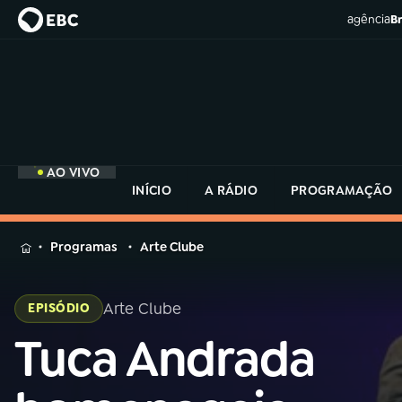
agência
Br
AO VIVO
INÍCIO
A RÁDIO
PROGRAMAÇÃO
MENU
Programas
Arte Clube
Buscar
na
Arte Clube
EPISÓDIO
Rádio
Buscar
MEC
Tuca Andrada
Buscar
na
Rádio
Início
AO VIVO