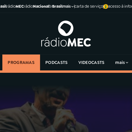
asil
rádio
MEC
rádio
Nacional
tv
Brasil
carta de serviço
acesso à inf
mais
PROGRAMAS
PODCASTS
VIDEOCASTS
mais