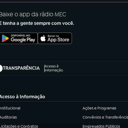
Baixe o app da rádio MEC
E tenha a gente sempre com você.
Acesso à
TRANSPARÊNCIA
abre em nova aba)
Informação
Acesso à Informação
Institucional
Ações e Programas
(abre em nova aba)
(abre em nova aba)
Auditorias
Convênios e Transferênci
(abre em nova aba)
(abre em nova aba)
Licitações e Contratos
Empregados Públicos