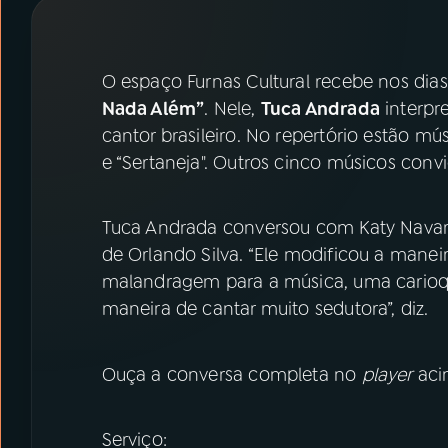
07
ÚLTIMAS
08
PRÊMIO RÁDIO MEC
O espaço Furnas Cultural recebe nos dia
Nada Além”
. Nele,
Tuca Andrada
interpr
cantor brasileiro. No repertório estão mú
ACOMPANHE A RÁDIO MEC
e “Sertaneja". Outros cinco músicos conv
YouTube
Facebook
Tuca Andrada conversou com Katy Navar
Instagram
X
de Orlando Silva. “Ele modificou a manei
malandragem para a música, uma carioq
TikTok
maneira de cantar muito sedutora”, diz.
Ouça a conversa completa no
player
aci
Serviço: