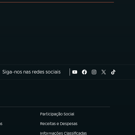
Siga-nos nas redes sociais
Participação Social
(abre em nova aba)
as
Receitas e Despesas
(abre em nova aba)
Informações Classificadas