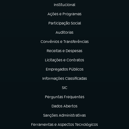
Institucional
(abre em nova aba)
Ações e Programas
(abre em nova aba)
Participação Social
(abre em nova aba)
Auditorias
(abre em nova aba)
Convênios e Transferências
(abre em nova aba)
Receitas e Despesas
(abre em nova aba)
Licitações e Contratos
(abre em nova aba)
Empregados Públicos
(abre em nova aba)
Informações Classificadas
(abre em nova aba)
SIC
(abre em nova aba)
Perguntas Frequentes
(abre em nova aba)
Dados Abertos
(abre em nova aba)
Sanções Administrativas
(abre em nova aba)
Ferramentas e Aspectos Tecnológicos
(abre em nova aba)