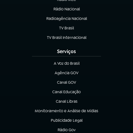
Rádio Nacional
(abre em nova aba)
Radioagência Nacional
(abre em nova aba)
TV Brasil
(abre em nova aba)
TV Brasil Internacional
(abre em nova aba)
Serviços
A Voz do Brasil
(abre em nova aba)
Agência GOV
(abre em nova aba)
Canal GOV
(abre em nova aba)
Canal Educação
(abre em nova aba)
Canal Libras
(abre em nova aba)
Monitoramento e Análise de Mídias
(abre em nova aba)
Publicidade Legal
(abre em nova aba)
Rádio Gov
(abre em nova aba)