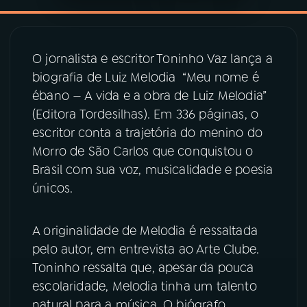
YouTube
Facebook
O jornalista e escritor Toninho Vaz lança a
Instagram
X
biografia de Luiz Melodia “Meu nome é
ébano — A vida e a obra de Luiz Melodia”
TikTok
(Editora Tordesilhas). Em 336 páginas, o
escritor conta a trajetória do menino do
Morro de São Carlos que conquistou o
Brasil com sua voz, musicalidade e poesia
únicos.
A originalidade de Melodia é ressaltada
pelo autor, em entrevista ao Arte Clube.
Toninho ressalta que, apesar da pouca
escolaridade, Melodia tinha um talento
natural para a música. O biógrafo