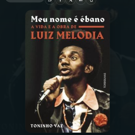
03
PROGRAMAÇÃO
04
PROGRAMAS
05
PODCASTS
06
VIDEOCASTS
07
ÚLTIMAS
08
PRÊMIO RÁDIO MEC
ACOMPANHE A RÁDIO MEC