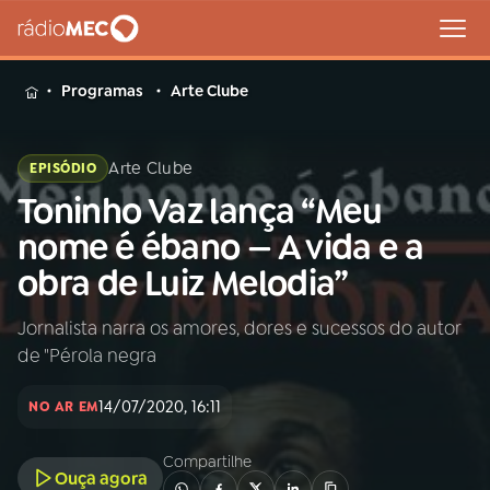
MENU
Programas
Arte Clube
Arte Clube
EPISÓDIO
Toninho Vaz lança “Meu
Buscar
na
nome é ébano — A vida e a
Rádio
Buscar
obra de Luiz Melodia”
MEC
Jornalista narra os amores, dores e sucessos do autor
Início
AO VIVO
de "Pérola negra
01
INÍCIO
14/07/2020, 16:11
NO AR EM
Compartilhe
02
A RÁDIO
Ouça agora