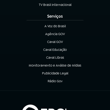
TV Brasil Internacional
(abre em nova aba)
Serviços
A Voz do Brasil
(abre em nova aba)
Agência GOV
(abre em nova aba)
Canal GOV
(abre em nova aba)
Canal Educação
(abre em nova aba)
Canal Libras
(abre em nova aba)
Monitoramento e Análise de Mídias
(abre em nova aba)
Publicidade Legal
(abre em nova aba)
Rádio Gov
(abre em nova aba)