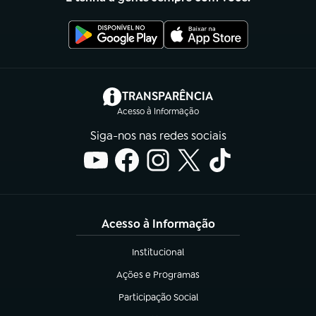
(abre em nova aba)
TRANSPARÊNCIA
Acesso à Informação
Siga-nos nas redes sociais
Acesso à Informação
Institucional
(abre em nova aba)
Ações e Programas
(abre em nova aba)
Participação Social
(abre em nova aba)