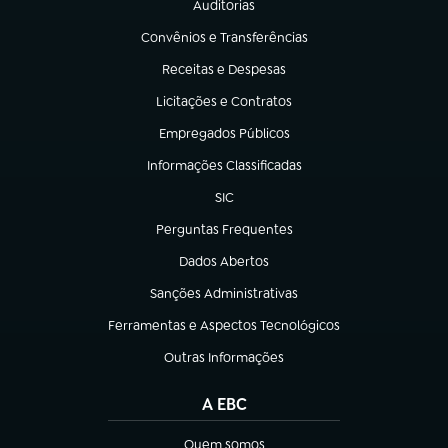
Auditorias
(abre em nova aba)
Convênios e Transferências
(abre em nova aba)
Receitas e Despesas
(abre em nova aba)
Licitações e Contratos
(abre em nova aba)
Empregados Públicos
(abre em nova aba)
Informações Classificadas
(abre em nova aba)
SIC
(abre em nova aba)
Perguntas Frequentes
(abre em nova aba)
Dados Abertos
(abre em nova aba)
Sanções Administrativas
(abre em nova aba)
Ferramentas e Aspectos Tecnológicos
(abre em nova aba)
Outras Informações
(abre em nova aba)
A EBC
Quem somos