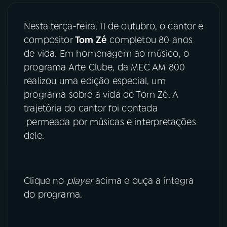
03
PROGRAMAÇÃO
Nesta terça-feira, 11 de outubro, o cantor e
compositor
Tom Zé
completou 80 anos
de vida. Em homenagem ao músico, o
04
PROGRAMAS
programa Arte Clube, da MEC AM 800
realizou uma edição especial, um
05
PODCASTS
programa sobre a vida de Tom Zé. A
trajetória do cantor foi contada
permeada por músicas e interpretações
06
VIDEOCASTS
dele.
07
ÚLTIMAS
Clique no
player
acima e ouça a íntegra
08
PRÊMIO RÁDIO MEC
do programa.
ACOMPANHE A RÁDIO MEC