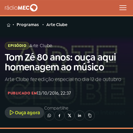
MENU
Programas
Arte Clube
Arte Clube
EPISÓDIO
Tom Zé 80 anos: ouça aqui
Buscar
na
homenagem ao músico
Rádio
Buscar
MEC
Arte Clube fez edição especial no dia 12 de outubro
Início
AO VIVO
13/10/2016, 22:37
PUBLICADO EM
01
INÍCIO
Compartilhe
Ouça agora
02
A RÁDIO