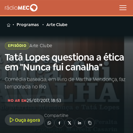
MENU
Programas
Arte Clube
Arte Clube
EPISÓDIO
Tatá Lopes questiona a ética
Buscar
na
em "Nunca fui canalha"
Rádio
Buscar
MEC
Comédia baseada, em livro de Martha Mendonça, faz
temporada no Rio
Início
AO VIVO
25/07/2017, 18:53
NO AR EM
01
INÍCIO
Compartilhe
Ouça agora
02
A RÁDIO