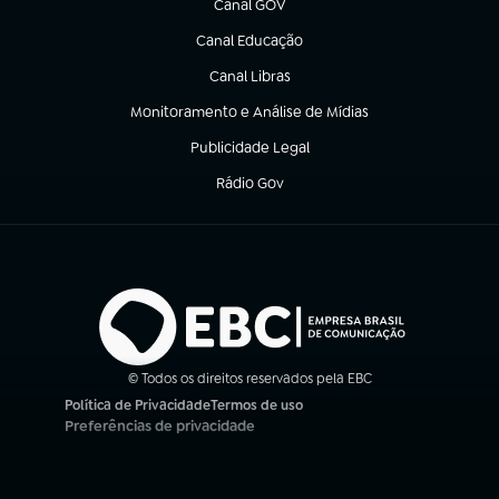
Canal GOV
(abre em nova aba)
Canal Educação
(abre em nova aba)
Canal Libras
(abre em nova aba)
Monitoramento e Análise de Mídias
(abre em nova aba)
Publicidade Legal
(abre em nova aba)
Rádio Gov
(abre em nova aba)
© Todos os direitos reservados pela EBC
Política de Privacidade
Termos de uso
(abre em nova aba)
(abre em nova aba)
Preferências de privacidade