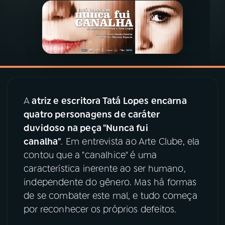
03
PROGRAMAÇÃO
04
PROGRAMAS
05
PODCASTS
A
atriz e escritora Tatá Lopes encarna
quatro personagens de caráter
06
VIDEOCASTS
duvidoso na peça "Nunca fui
canalha"
. Em entrevista ao Arte Clube, ela
contou que a "canalhice" é uma
07
ÚLTIMAS
característica inerente ao ser humano,
independente do gênero. Mas há formas
08
PRÊMIO RÁDIO MEC
de se combater este mal, e tudo começa
por reconhecer os próprios defeitos.
ACOMPANHE A RÁDIO MEC