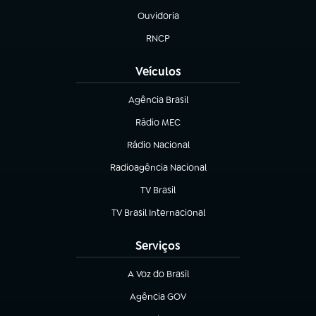
Ouvidoria
(abre em nova aba)
RNCP
(abre em nova aba)
Veículos
Agência Brasil
(abre em nova aba)
Rádio MEC
Rádio Nacional
(abre em nova aba)
Radioagência Nacional
(abre em nova aba)
TV Brasil
(abre em nova aba)
TV Brasil Internacional
(abre em nova aba)
Serviços
A Voz do Brasil
(abre em nova aba)
Agência GOV
(abre em nova aba)