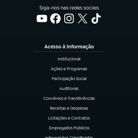
Siga-nos nas redes sociais
Acesso à Informação
Institucional
(abre em nova aba)
Ações e Programas
(abre em nova aba)
Participação Social
(abre em nova aba)
Auditorias
(abre em nova aba)
Convênios e Transferências
(abre em nova aba)
Receitas e Despesas
(abre em nova aba)
Licitações e Contratos
(abre em nova aba)
Empregados Públicos
(abre em nova aba)
Informações Classificadas