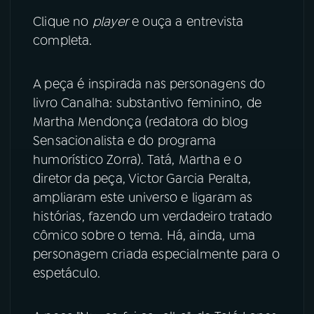
Clique no
player
e ouça a entrevista
YouTube
Facebook
completa.
Instagram
X
A peça é inspirada nas personagens do
TikTok
livro Canalha: substantivo feminino, de
Martha Mendonça (redatora do blog
Sensacionalista e do programa
humorístico Zorra). Tatá, Martha e o
diretor da peça, Victor Garcia Peralta,
ampliaram este universo e ligaram as
histórias, fazendo um verdadeiro tratado
cômico sobre o tema. Há, ainda, uma
personagem criada especialmente para o
espetáculo.