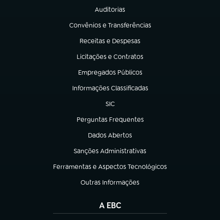
Auditorias
(abre em nova aba)
Convênios e Transferências
(abre em nova aba)
Receitas e Despesas
(abre em nova aba)
Licitações e Contratos
(abre em nova aba)
Empregados Públicos
(abre em nova aba)
Informações Classificadas
(abre em nova aba)
SIC
(abre em nova aba)
Perguntas Frequentes
(abre em nova aba)
Dados Abertos
(abre em nova aba)
Sanções Administrativas
(abre em nova aba)
Ferramentas e Aspectos Tecnológicos
(abre em nova aba)
Outras Informações
(abre em nova aba)
A EBC