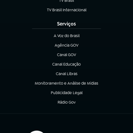
TV Brasil
(abre em nova aba)
TV Brasil Internacional
(abre em nova aba)
Serviços
A Voz do Brasil
(abre em nova aba)
Agência GOV
(abre em nova aba)
Canal GOV
(abre em nova aba)
Canal Educação
(abre em nova aba)
Canal Libras
(abre em nova aba)
Monitoramento e Análise de Mídias
(abre em nova aba)
Publicidade Legal
(abre em nova aba)
Rádio Gov
(abre em nova aba)