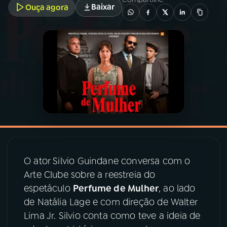
Baixar
Ouça agora
03
PROGRAMAÇÃO
04
PROGRAMAS
05
PODCASTS
06
VIDEOCASTS
07
ÚLTIMAS
O ator Silvio Guindane conversa com o
Arte Clube sobre a reestreia do
espetáculo
Perfume de Mulher
, ao lado
08
PRÊMIO RÁDIO MEC
de Natália Lage e com direção de Walter
Lima Jr. Silvio conta como teve a ideia de
ACOMPANHE A RÁDIO MEC