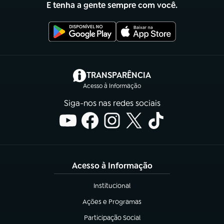
E tenha a gente sempre com você.
(abre em nova aba)
TRANSPARÊNCIA
Acesso à Informação
Siga-nos nas redes sociais
Acesso à Informação
Institucional
(abre em nova aba)
Ações e Programas
(abre em nova aba)
Participação Social
(abre em nova aba)