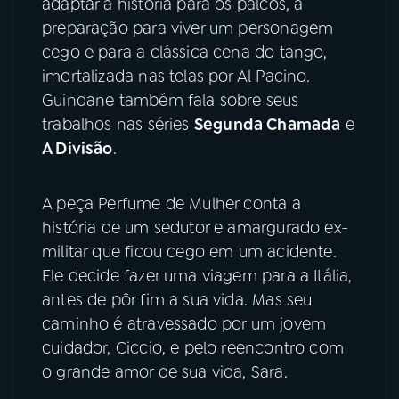
adaptar a história para os palcos, a
preparação para viver um personagem
YouTube
Facebook
cego e para a clássica cena do tango,
imortalizada nas telas por Al Pacino.
Instagram
X
Guindane também fala sobre seus
trabalhos nas séries
Segunda Chamada
e
TikTok
A Divisão
.
A peça Perfume de Mulher conta a
história de um sedutor e amargurado ex-
militar que ficou cego em um acidente.
Ele decide fazer uma viagem para a Itália,
antes de pôr fim a sua vida. Mas seu
caminho é atravessado por um jovem
cuidador, Ciccio, e pelo reencontro com
o grande amor de sua vida, Sara.