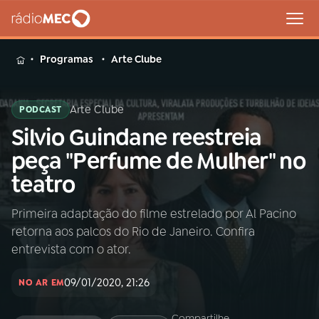
MENU
Programas
Arte Clube
Arte Clube
PODCAST
Silvio Guindane reestreia
Buscar
na
peça "Perfume de Mulher" no
Rádio
Buscar
teatro
MEC
Primeira adaptação do filme estrelado por Al Pacino
Início
AO VIVO
retorna aos palcos do Rio de Janeiro. Confira
entrevista com o ator.
01
INÍCIO
09/01/2020, 21:26
NO AR EM
02
A RÁDIO
Compartilhe