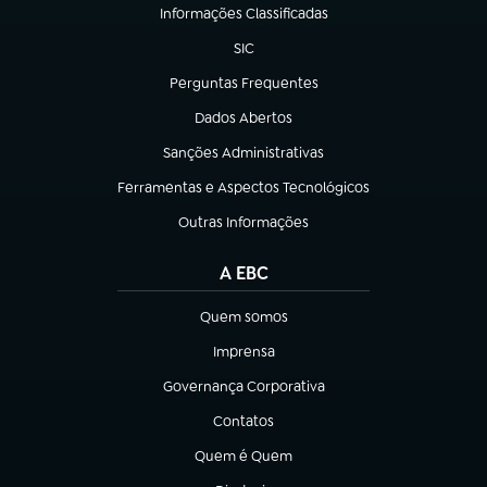
Informações Classificadas
(abre em nova aba)
SIC
(abre em nova aba)
Perguntas Frequentes
(abre em nova aba)
Dados Abertos
(abre em nova aba)
Sanções Administrativas
(abre em nova aba)
Ferramentas e Aspectos Tecnológicos
(abre em nova aba)
Outras Informações
(abre em nova aba)
A EBC
Quem somos
(abre em nova aba)
Imprensa
(abre em nova aba)
Governança Corporativa
(abre em nova aba)
Contatos
(abre em nova aba)
Quem é Quem
(abre em nova aba)