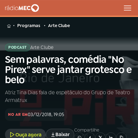
MENU
Programas
Arte Clube
Arte Clube
PODCAST
Sem palavras, comédia "No
Buscar
na
Pirex" serve jantar grotesco e
Rádio
Buscar
belo
MEC
Atriz Tina Dias fala de espetáculo do Grupo de Teatro
Início
AO VIVO
Armatrux
01
INÍCIO
03/12/2018, 19:05
NO AR EM
Compartilhe
02
A RÁDIO
Baixar
Ouça agora