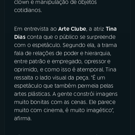
clown e manipulação de objetos
cotidianos.
YouTube
Facebook
Em entrevista ao
Arte Clube
, a atriz
Tina
Instagram
X
Dias
conta que o público se surpreende
TikTok
com o espetáculo. Segundo ela, a trama
fala de relações de poder e hierarquia,
entre patrão e empregado, opressor e
oprimido, e como isso é atemporal. Tina
ressalta o lado visual da peça. "É um
espetáculo que também permeia pelas
artes plásticas. A gente constrói imagens
muito bonitas com as cenas. Ele parece
muito com cinema, é muito imagético",
afirma.