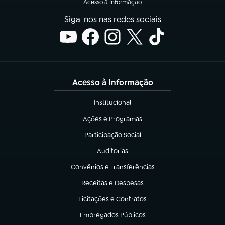
Acesso à Informação
Siga-nos nas redes sociais
Acesso à Informação
Institucional
(abre em nova aba)
Ações e Programas
(abre em nova aba)
Participação Social
(abre em nova aba)
Auditorias
(abre em nova aba)
Convênios e Transferências
(abre em nova aba)
Receitas e Despesas
(abre em nova aba)
Licitações e Contratos
(abre em nova aba)
Empregados Públicos
(abre em nova aba)