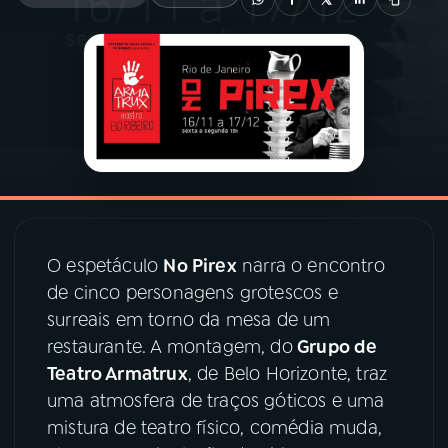
03
PROGRAMAÇÃO
04
PROGRAMAS
05
PODCASTS
06
VIDEOCASTS
O espetáculo
No Pirex
narra o encontro
de cinco personagens grotescos e
07
ÚLTIMAS
surreais em torno da mesa de um
restaurante. A montagem, do
Grupo de
Teatro Armatrux
, de Belo Horizonte, traz
08
PRÊMIO RÁDIO MEC
uma atmosfera de traços góticos e uma
mistura de teatro físico, comédia muda,
ACOMPANHE A RÁDIO MEC