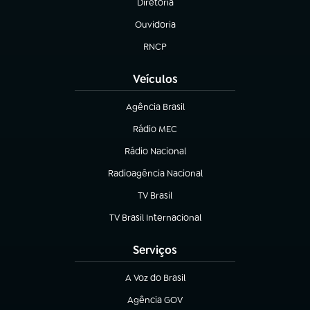
Diretoria
(abre em nova aba)
Ouvidoria
(abre em nova aba)
RNCP
(abre em nova aba)
Veículos
Agência Brasil
(abre em nova aba)
Rádio MEC
Rádio Nacional
(abre em nova aba)
Radioagência Nacional
(abre em nova aba)
TV Brasil
(abre em nova aba)
TV Brasil Internacional
(abre em nova aba)
Serviços
A Voz do Brasil
(abre em nova aba)
Agência GOV
(abre em nova aba)