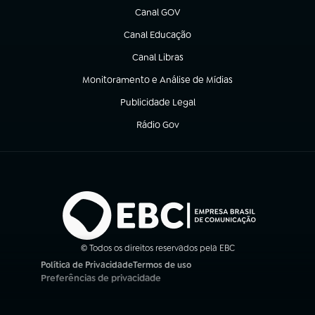
Canal GOV
(abre em nova aba)
Canal Educação
(abre em nova aba)
Canal Libras
(abre em nova aba)
Monitoramento e Análise de Mídias
(abre em nova aba)
Publicidade Legal
(abre em nova aba)
Rádio Gov
(abre em nova aba)
© Todos os direitos reservados pela EBC
Política de Privacidade
Termos de uso
(abre em nova aba)
(abre em nova aba)
Preferências de privacidade