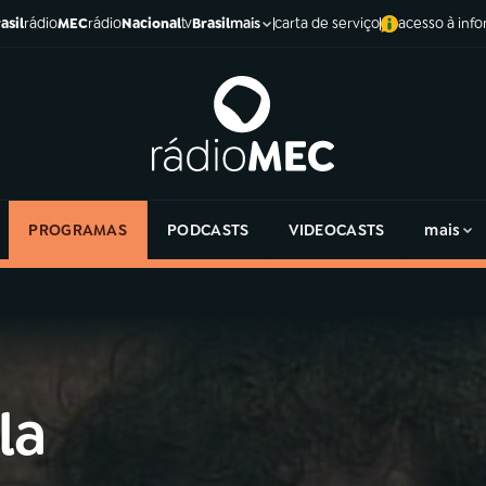
asil
rádio
MEC
rádio
Nacional
tv
Brasil
carta de serviço
acesso à inf
mais
PROGRAMAS
PODCASTS
VIDEOCASTS
mais
la