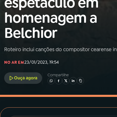
espetáculo em
MEC
homenagem a
01
INÍCIO
Belchior
02
A RÁDIO
Roteiro inclui canções do compositor cearense in
03
PROGRAMAÇÃO
23/01/2023, 19:54
NO AR EM
04
PROGRAMAS
Compartilhe
Ouça agora
05
PODCASTS
06
VIDEOCASTS