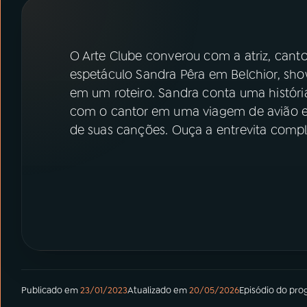
07
ÚLTIMAS
08
PRÊMIO RÁDIO MEC
O Arte Clube converou com a atriz, cant
espetáculo Sandra Pêra em Belchior, sh
em um roteiro. Sandra conta uma históri
ACOMPANHE A RÁDIO MEC
com o cantor em uma viagem de avião e
YouTube
Facebook
de suas canções. Ouça a entrevita comp
Instagram
X
TikTok
Publicado em
23/01/2023
Atualizado em
20/05/2026
Episódio
do pro