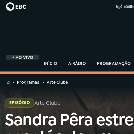
agência
Br
AO VIVO
INÍCIO
A RÁDIO
PROGRAMAÇÃO
MENU
Programas
Arte Clube
Buscar
na
Arte Clube
EPISÓDIO
Rádio
Buscar
MEC
Sandra Pêra estre
Buscar
na
Rádio
Início
AO VIVO