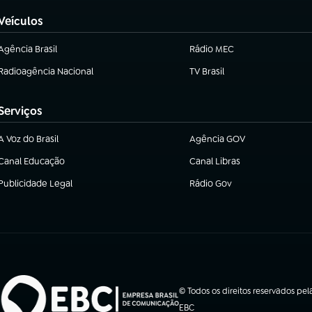
Veículos
Agência Brasil
Rádio MEC
(abre em nova aba)
Radioagência Nacional
TV Brasil
(abre em nova aba)
(abre em nova aba)
Serviços
A Voz do Brasil
Agência GOV
(abre em nova aba)
(abre em nova aba)
Canal Educação
Canal Libras
(abre em nova aba)
(abre em nova aba)
Publicidade Legal
Rádio Gov
(abre em nova aba)
(abre em nova aba)
© Todos os direitos reservados pel
EBC