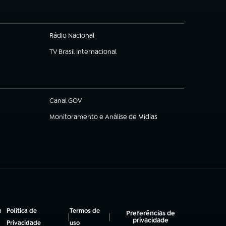
Rádio Nacional
(abre em nova aba)
TV Brasil Internacional
(abre em nova aba)
Canal GOV
(abre em nova aba)
Monitoramento e Análise de Mídias
(abre em nova aba)
a
Política de
Termos de
Preferências de
|
|
privacidade
(abre em nova aba)
(abre em nova aba)
Privacidade
uso