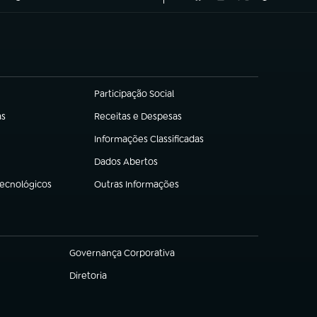
Participação Social
(abre em nova aba)
as
Receitas e Despesas
(abre em nova aba)
Informações Classificadas
(abre em nova aba)
Dados Abertos
(abre em nova aba)
Tecnológicos
Outras Informações
(abre em nova aba)
Governança Corporativa
(abre em nova aba)
Diretoria
(abre em nova aba)