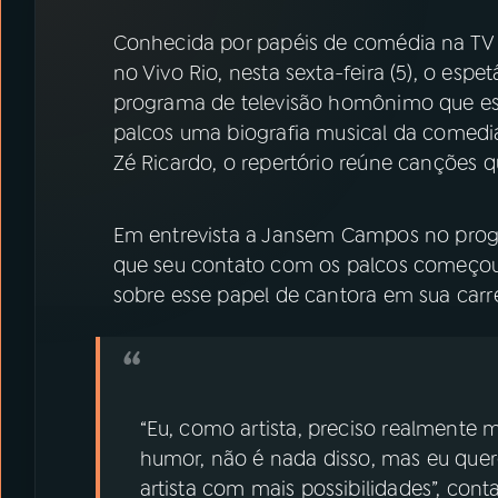
07
ÚLTIMAS
Conhecida por papéis de comédia na TV
no Vivo Rio, nesta sexta-feira (5), o esp
08
PRÊMIO RÁDIO MEC
programa de televisão homônimo que est
palcos uma biografia musical da comedia
ACOMPANHE A RÁDIO MEC
Zé Ricardo, o repertório reúne canções q
YouTube
Facebook
Em entrevista a Jansem Campos no prog
Instagram
X
que seu contato com os palcos começou b
sobre esse papel de cantora em sua carre
TikTok
“Eu, como artista, preciso realmente m
humor, não é nada disso, mas eu que
artista com mais possibilidades”, conta