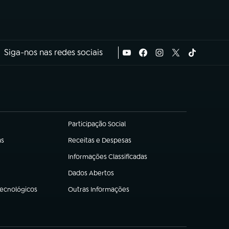
Siga-nos nas redes sociais
Participação Social
(abre em nova aba)
as
Receitas e Despesas
(abre em nova aba)
Informações Classificadas
(abre em nova aba)
Dados Abertos
(abre em nova aba)
Tecnológicos
Outras Informações
(abre em nova aba)