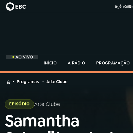
agência
Br
AO VIVO
INÍCIO
A RÁDIO
PROGRAMAÇÃO
MENU
Programas
Arte Clube
Buscar
na
Rádio
Arte Clube
EPISÓDIO
Buscar
MEC
Buscar
Samantha
na
Rádio
Início
AO VIVO