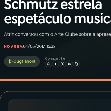
Schmütz estrela
MEC
espetáculo music
01
INÍCIO
02
A RÁDIO
Atriz conversou com o Arte Clube sobre a apres
04/05/2017, 15:32
NO AR EM
03
PROGRAMAÇÃO
Compartilhe
Ouça agora
04
PROGRAMAS
05
PODCASTS
06
VIDEOCASTS