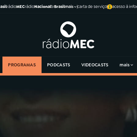
asil
rádio
MEC
rádio
Nacional
tv
Brasil
carta de serviço
acesso à inf
mais
PROGRAMAS
PODCASTS
VIDEOCASTS
mais