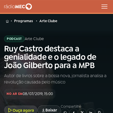
MENU
Programas
Arte Clube
Arte Clube
PODCAST
Ruy Castro destaca a
Buscar
na
genialidade e o legado de
Rádio
Buscar
João Gilberto para a MPB
MEC
Autor de livros sobre a bossa nova, jornalista analisa a
Início
AO VIVO
revolução causada pelo músico
01
INÍCIO
08/07/2019, 15:00
NO AR EM
Compartilhe
02
A RÁDIO
Baixar
Ouça agora