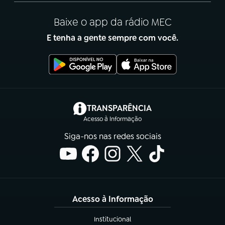
Baixe o app da rádio MEC
E tenha a gente sempre com você.
(abre em nova aba)
TRANSPARÊNCIA
Acesso à Informação
Siga-nos nas redes sociais
Acesso à Informação
Institucional
(abre em nova aba)