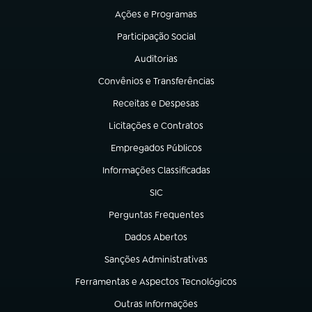
Ações e Programas
(abre em nova aba)
Participação Social
(abre em nova aba)
Auditorias
(abre em nova aba)
Convênios e Transferências
(abre em nova aba)
Receitas e Despesas
(abre em nova aba)
Licitações e Contratos
(abre em nova aba)
Empregados Públicos
(abre em nova aba)
Informações Classificadas
(abre em nova aba)
SIC
(abre em nova aba)
Perguntas Frequentes
(abre em nova aba)
Dados Abertos
(abre em nova aba)
Sanções Administrativas
(abre em nova aba)
Ferramentas e Aspectos Tecnológicos
(abre em nova aba)
Outras Informações
(abre em nova aba)