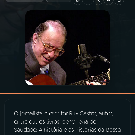
03
PROGRAMAÇÃO
04
PROGRAMAS
05
PODCASTS
06
VIDEOCASTS
07
ÚLTIMAS
O jornalista e escritor Ruy Castro, autor,
08
PRÊMIO RÁDIO MEC
entre outros livros, de "Chega de
Saudade: A história e as histórias da Bossa
ACOMPANHE A RÁDIO MEC