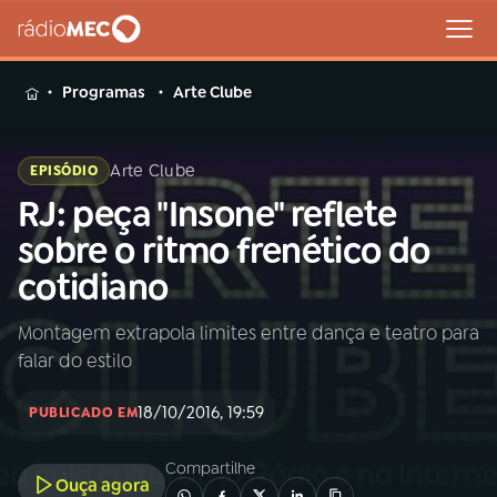
MENU
Programas
Arte Clube
Arte Clube
EPISÓDIO
RJ: peça "Insone" reflete
Buscar
na
sobre o ritmo frenético do
Rádio
Buscar
cotidiano
MEC
Montagem extrapola limites entre dança e teatro para
Início
AO VIVO
falar do estilo
01
INÍCIO
18/10/2016, 19:59
PUBLICADO EM
Compartilhe
02
A RÁDIO
Ouça agora