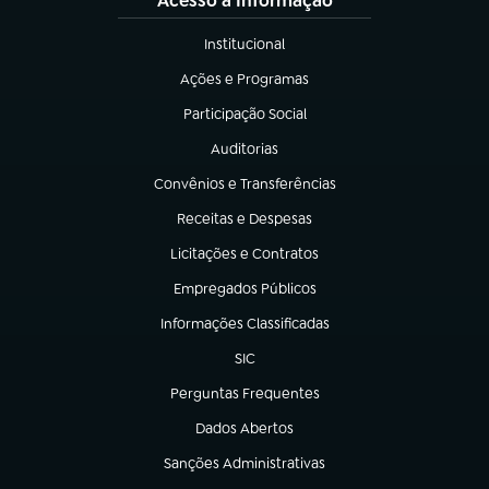
Acesso à Informação
Institucional
(abre em nova aba)
Ações e Programas
(abre em nova aba)
Participação Social
(abre em nova aba)
Auditorias
(abre em nova aba)
Convênios e Transferências
(abre em nova aba)
Receitas e Despesas
(abre em nova aba)
Licitações e Contratos
(abre em nova aba)
Empregados Públicos
(abre em nova aba)
Informações Classificadas
(abre em nova aba)
SIC
(abre em nova aba)
Perguntas Frequentes
(abre em nova aba)
Dados Abertos
(abre em nova aba)
Sanções Administrativas
(abre em nova aba)