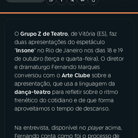
03
PROGRAMAÇÃO
O
Grupo Z de Teatro
, de Vitória (ES), faz
04
PROGRAMAS
duas apresentações do espetáculo
"
Insone
" no Rio de Janeiro nos dias 18 e 19
05
PODCASTS
de outubro (terça e quarta-feira). O diretor
e dramaturgo Fernando Marques
conversou com o
Arte Clube
sobre a
06
VIDEOCASTS
apresentação, que usa a linguagem da
dança-teatro
para refletir sobre o ritmo
07
ÚLTIMAS
frenético do cotidiano e de que forma
aproveitamos o tempo de descanso.
08
PRÊMIO RÁDIO MEC
Na entrevista, disponível no
player
acima,
Fernando conta como foi o processo de
ACOMPANHE A RÁDIO MEC