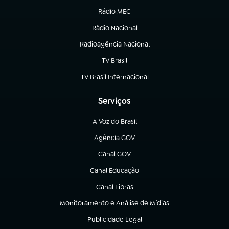
Rádio MEC
Rádio Nacional
(abre em nova aba)
Radioagência Nacional
(abre em nova aba)
TV Brasil
(abre em nova aba)
TV Brasil Internacional
(abre em nova aba)
Serviços
A Voz do Brasil
(abre em nova aba)
Agência GOV
(abre em nova aba)
Canal GOV
(abre em nova aba)
Canal Educação
(abre em nova aba)
Canal Libras
(abre em nova aba)
Monitoramento e Análise de Mídias
(abre em nova aba)
Publicidade Legal
(abre em nova aba)