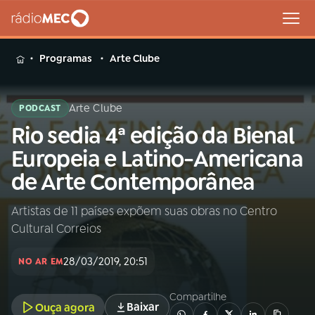
MENU
Programas
Arte Clube
Arte Clube
PODCAST
Rio sedia 4ª edição da Bienal
Buscar
na
Europeia e Latino-Americana
Rádio
Buscar
de Arte Contemporânea
MEC
Artistas de 11 países expõem suas obras no Centro
Início
AO VIVO
Cultural Correios
01
INÍCIO
28/03/2019, 20:51
NO AR EM
Compartilhe
02
A RÁDIO
Baixar
Ouça agora