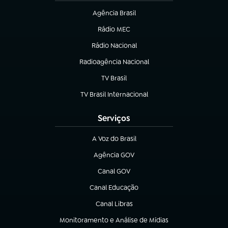
Agência Brasil
(abre em nova aba)
Rádio MEC
Rádio Nacional
(abre em nova aba)
Radioagência Nacional
(abre em nova aba)
TV Brasil
(abre em nova aba)
TV Brasil Internacional
(abre em nova aba)
Serviços
A Voz do Brasil
(abre em nova aba)
Agência GOV
(abre em nova aba)
Canal GOV
(abre em nova aba)
Canal Educação
(abre em nova aba)
Canal Libras
(abre em nova aba)
Monitoramento e Análise de Mídias
(abre em nova aba)