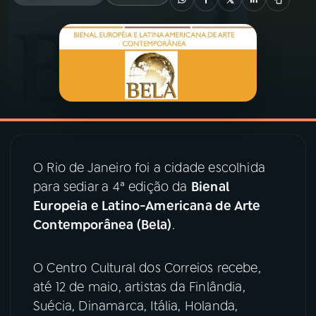
03
PROGRAMAÇÃO
04
PROGRAMAS
05
PODCASTS
O Rio de Janeiro foi a cidade escolhida
06
VIDEOCASTS
para sediar a 4ª edição da
Bienal
Europeia e Latino-Americana de Arte
07
ÚLTIMAS
Contemporânea (Bela)
.
O Centro Cultural dos Correios recebe,
08
PRÊMIO RÁDIO MEC
até 12 de maio, artistas da Finlândia,
Suécia, Dinamarca, Itália, Holanda,
ACOMPANHE A RÁDIO MEC