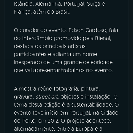
Islândia, Alemanha, Portugal, Suíça e
França, além do Brasil.
YouTube
Facebook
Instagram
X
O curador do evento, Edson Cardoso, fala
do intercâmbio promovido pela Bienal,
TikTok
destaca os principais artistas
participantes e adianta um nome
inesperado de uma grande celebridade
que vai apresentar trabalhos no evento.
A mostra reúne fotografia, pintura,
gravura,
street art
, objetos e instalação. O
tema desta edição é a sustentabilidade. O
evento teve início em Portugal, na Cidade
do Porto, em 2012. O projeto acontece,
alternadamente, entre a Europa e a