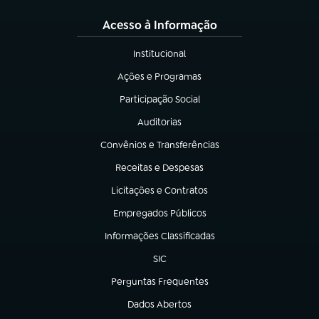
Acesso à Informação
Institucional
(abre em nova aba)
Ações e Programas
(abre em nova aba)
Participação Social
(abre em nova aba)
Auditorias
(abre em nova aba)
Convênios e Transferências
(abre em nova aba)
Receitas e Despesas
(abre em nova aba)
Licitações e Contratos
(abre em nova aba)
Empregados Públicos
(abre em nova aba)
Informações Classificadas
(abre em nova aba)
SIC
(abre em nova aba)
Perguntas Frequentes
(abre em nova aba)
Dados Abertos
(abre em nova aba)