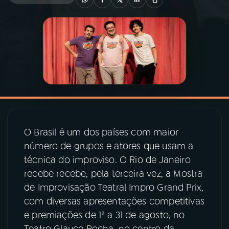
03
PROGRAMAÇÃO
04
PROGRAMAS
05
PODCASTS
06
VIDEOCASTS
O Brasil é um dos países com maior
número de grupos e atores que usam a
técnica do improviso. O Rio de Janeiro
07
ÚLTIMAS
recebe recebe, pela terceira vez, a Mostra
de Improvisação Teatral Impro Grand Prix,
08
PRÊMIO RÁDIO MEC
com diversas apresentações competitivas
e premiações de 1ª a 31 de agosto, no
ACOMPANHE A RÁDIO MEC