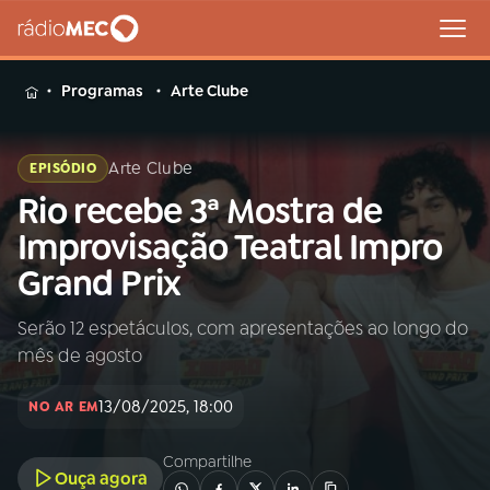
MENU
Programas
Arte Clube
Arte Clube
EPISÓDIO
Rio recebe 3ª Mostra de
Buscar
na
Improvisação Teatral Impro
Rádio
Buscar
Grand Prix
MEC
Serão 12 espetáculos, com apresentações ao longo do
Início
AO VIVO
mês de agosto
01
INÍCIO
13/08/2025, 18:00
NO AR EM
Compartilhe
02
A RÁDIO
Ouça agora