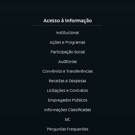
Acesso à Informação
Institucional
(abre em nova aba)
Ações e Programas
(abre em nova aba)
Participação Social
(abre em nova aba)
Auditorias
(abre em nova aba)
Convênios e Transferências
(abre em nova aba)
Receitas e Despesas
(abre em nova aba)
Licitações e Contratos
(abre em nova aba)
Empregados Públicos
(abre em nova aba)
Informações Classificadas
(abre em nova aba)
SIC
(abre em nova aba)
Perguntas Frequentes
(abre em nova aba)