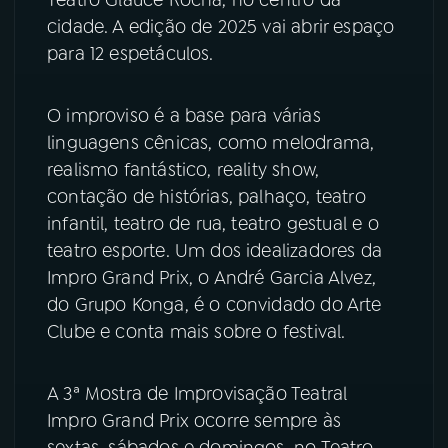
Teatro Glauce Rocha, no centro da
cidade. A edição de 2025 vai abrir espaço
YouTube
Facebook
para 12 espetáculos.
Instagram
X
O improviso é a base para várias
linguagens cênicas, como melodrama,
TikTok
realismo fantástico, reality show,
contação de histórias, palhaço, teatro
infantil, teatro de rua, teatro gestual e o
teatro esporte. Um dos idealizadores da
Impro Grand Prix, o André Garcia Alvez,
do Grupo Konga, é o convidado do Arte
Clube e conta mais sobre o festival.
A 3ª Mostra de Improvisação Teatral
Impro Grand Prix ocorre sempre às