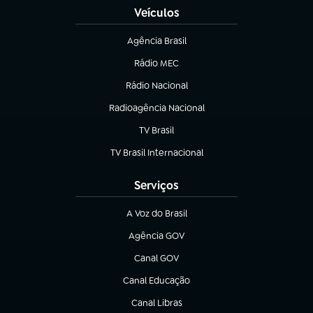
Veículos
Agência Brasil
(abre em nova aba)
Rádio MEC
Rádio Nacional
(abre em nova aba)
Radioagência Nacional
(abre em nova aba)
TV Brasil
(abre em nova aba)
TV Brasil Internacional
(abre em nova aba)
Serviços
A Voz do Brasil
(abre em nova aba)
Agência GOV
(abre em nova aba)
Canal GOV
(abre em nova aba)
Canal Educação
(abre em nova aba)
Canal Libras
(abre em nova aba)