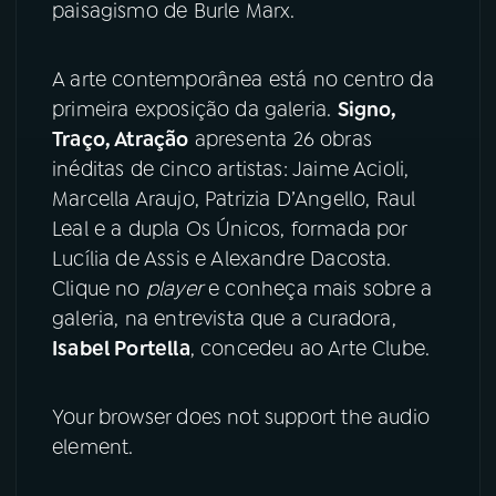
paisagismo de Burle Marx.
YouTube
Facebook
A arte contemporânea está no centro da
Instagram
X
primeira exposição da galeria.
Signo,
Traço, Atração
apresenta 26 obras
TikTok
inéditas de cinco artistas: Jaime Acioli,
Marcella Araujo, Patrizia D’Angello, Raul
Leal e a dupla Os Únicos, formada por
Lucília de Assis e Alexandre Dacosta.
Clique no
player
e conheça mais sobre a
galeria, na entrevista que a curadora,
Isabel Portella
, concedeu ao Arte Clube.
Your browser does not support the audio
element.