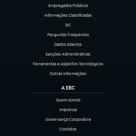
Empregados Públicos
(abre em nova aba)
Informações Classificadas
(abre em nova aba)
SIC
(abre em nova aba)
Perguntas Frequentes
(abre em nova aba)
Dados Abertos
(abre em nova aba)
Sanções Administrativas
(abre em nova aba)
Ferramentas e Aspectos Tecnológicos
(abre em nova aba)
Outras Informações
(abre em nova aba)
A EBC
Quem somos
(abre em nova aba)
Imprensa
(abre em nova aba)
Governança Corporativa
(abre em nova aba)
Contatos
(abre em nova aba)