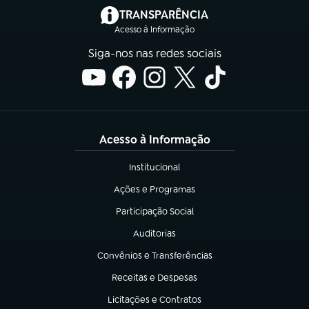
(abre em nova aba)
TRANSPARÊNCIA
Acesso à Informação
Siga-nos nas redes sociais
Acesso à Informação
Institucional
(abre em nova aba)
Ações e Programas
(abre em nova aba)
Participação Social
(abre em nova aba)
Auditorias
(abre em nova aba)
Convênios e Transferências
(abre em nova aba)
Receitas e Despesas
(abre em nova aba)
Licitações e Contratos
(abre em nova aba)