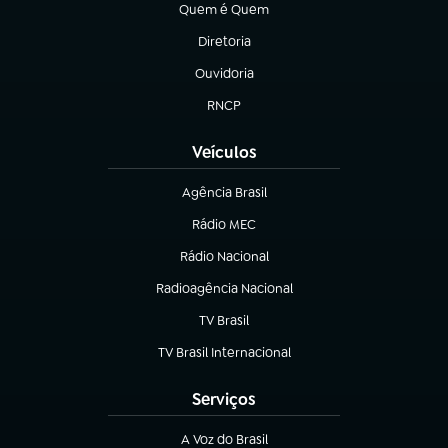
Quem é Quem
(abre em nova aba)
Diretoria
(abre em nova aba)
Ouvidoria
(abre em nova aba)
RNCP
(abre em nova aba)
Veículos
Agência Brasil
(abre em nova aba)
Rádio MEC
Rádio Nacional
(abre em nova aba)
Radioagência Nacional
(abre em nova aba)
TV Brasil
(abre em nova aba)
TV Brasil Internacional
(abre em nova aba)
Serviços
A Voz do Brasil
(abre em nova aba)