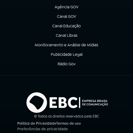
Agência GOV
(abre em nova aba)
Canal GOV
(abre em nova aba)
Canal Educação
(abre em nova aba)
Canal Libras
(abre em nova aba)
Monitoramento e Análise de Mídias
(abre em nova aba)
Publicidade Legal
(abre em nova aba)
Rádio Gov
(abre em nova aba)
© Todos os direitos reservados pela EBC
Política de Privacidade
Termos de uso
(abre em nova aba)
(abre em nova aba)
Preferências de privacidade