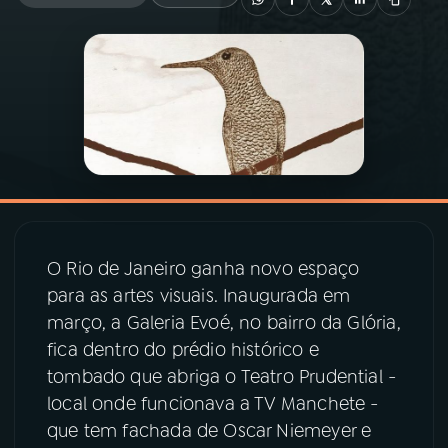
03
PROGRAMAÇÃO
04
PROGRAMAS
05
PODCASTS
06
VIDEOCASTS
O Rio de Janeiro ganha novo espaço
para as artes visuais. Inaugurada em
07
ÚLTIMAS
março, a Galeria Evoé, no bairro da Glória,
fica dentro do prédio histórico e
tombado que abriga o Teatro Prudential -
08
PRÊMIO RÁDIO MEC
local onde funcionava a TV Manchete -
que tem fachada de Oscar Niemeyer e
ACOMPANHE A RÁDIO MEC