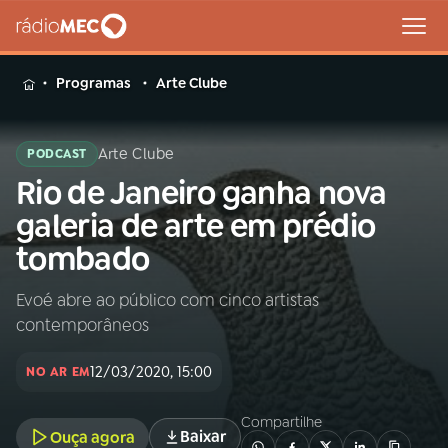
MENU
Programas
Arte Clube
Arte Clube
PODCAST
Rio de Janeiro ganha nova
Buscar
na
galeria de arte em prédio
Rádio
Buscar
tombado
MEC
Evoé abre ao público com cinco artistas
Início
AO VIVO
contemporâneos
01
INÍCIO
12/03/2020, 15:00
NO AR EM
Compartilhe
02
A RÁDIO
Baixar
Ouça agora