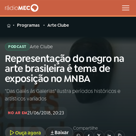
MENU
Programas
Arte Clube
Arte Clube
PODCAST
Representação do negro na
Buscar
na
arte brasileira é tema de
Rádio
Buscar
exposição no MNBA
MEC
"Das Galés às Galerias" ilustra períodos históricos e
Início
AO VIVO
artísticos variados
01
INÍCIO
21/06/2018, 20:23
NO AR EM
Compartilhe
02
A RÁDIO
Baixar
Ouça agora