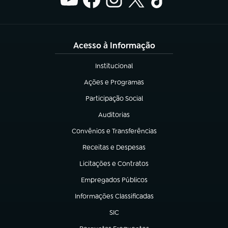
Acesso à Informação
Institucional
(abre em nova aba)
Ações e Programas
(abre em nova aba)
Participação Social
(abre em nova aba)
Auditorias
(abre em nova aba)
Convênios e Transferências
(abre em nova aba)
Receitas e Despesas
(abre em nova aba)
Licitações e Contratos
(abre em nova aba)
Empregados Públicos
(abre em nova aba)
Informações Classificadas
(abre em nova aba)
SIC
(abre em nova aba)