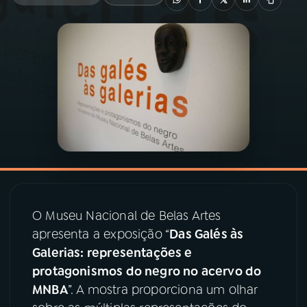
03
PROGRAMAÇÃO
04
PROGRAMAS
05
PODCASTS
06
VIDEOCASTS
O Museu Nacional de Belas Artes
07
ÚLTIMAS
apresenta a exposição “
Das Galés às
Galerias: representações e
08
PRÊMIO RÁDIO MEC
protagonismos do negro no acervo do
MNBA
”. A mostra proporciona um olhar
ACOMPANHE A RÁDIO MEC