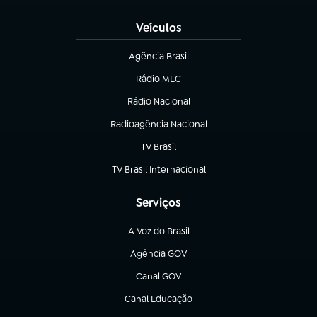
Veículos
Agência Brasil
(abre em nova aba)
Rádio MEC
Rádio Nacional
(abre em nova aba)
Radioagência Nacional
(abre em nova aba)
TV Brasil
(abre em nova aba)
TV Brasil Internacional
(abre em nova aba)
Serviços
A Voz do Brasil
(abre em nova aba)
Agência GOV
(abre em nova aba)
Canal GOV
(abre em nova aba)
Canal Educação
(abre em nova aba)