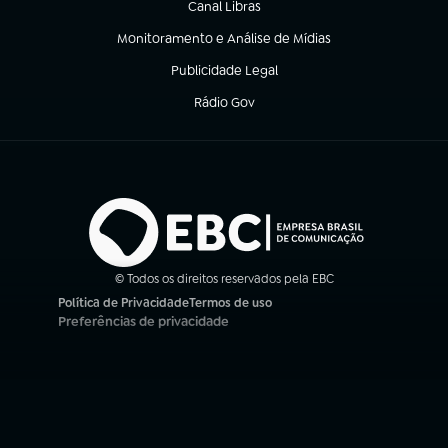
Canal Libras
(abre em nova aba)
Monitoramento e Análise de Mídias
(abre em nova aba)
Publicidade Legal
(abre em nova aba)
Rádio Gov
(abre em nova aba)
© Todos os direitos reservados pela EBC
Política de Privacidade
Termos de uso
(abre em nova aba)
(abre em nova aba)
Preferências de privacidade