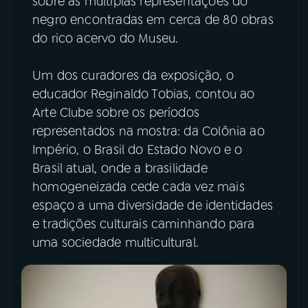
sobre as múltiplas representações do
negro encontradas em cerca de 80 obras
YouTube
Facebook
do rico acervo do Museu.
Instagram
X
Um dos curadores da exposição, o
educador Reginaldo Tobias, contou ao
TikTok
Arte Clube sobre os períodos
representados na mostra: da Colônia ao
Império, o Brasil do Estado Novo e o
Brasil atual, onde a brasilidade
homogeneizada cede cada vez mais
espaço a uma diversidade de identidades
e tradições culturais caminhando para
uma sociedade multicultural.