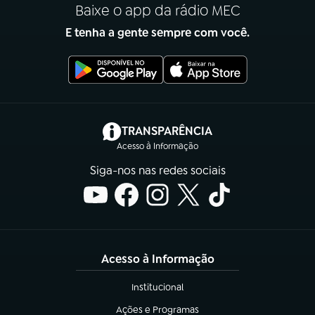
Baixe o app da rádio MEC
E tenha a gente sempre com você.
(abre em nova aba)
TRANSPARÊNCIA
Acesso à Informação
Siga-nos nas redes sociais
Acesso à Informação
Institucional
(abre em nova aba)
Ações e Programas
(abre em nova aba)