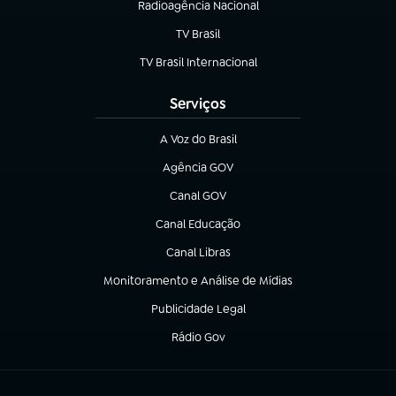
Radioagência Nacional
(abre em nova aba)
TV Brasil
(abre em nova aba)
TV Brasil Internacional
(abre em nova aba)
Serviços
A Voz do Brasil
(abre em nova aba)
Agência GOV
(abre em nova aba)
Canal GOV
(abre em nova aba)
Canal Educação
(abre em nova aba)
Canal Libras
(abre em nova aba)
Monitoramento e Análise de Mídias
(abre em nova aba)
Publicidade Legal
(abre em nova aba)
Rádio Gov
(abre em nova aba)