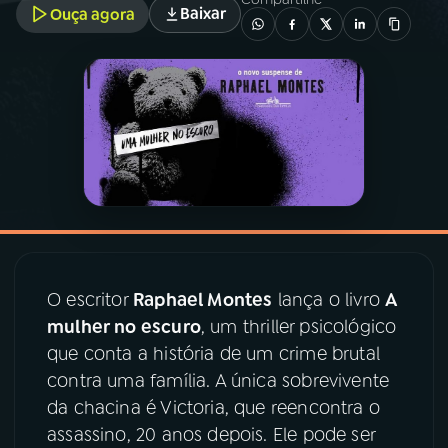
Baixar
Ouça agora
03
PROGRAMAÇÃO
04
PROGRAMAS
05
PODCASTS
06
VIDEOCASTS
O escritor
Raphael Montes
lança o livro
A
07
ÚLTIMAS
mulher no escuro
, um thriller psicológico
que conta a história de um crime brutal
contra uma família. A única sobrevivente
08
PRÊMIO RÁDIO MEC
da chacina é Victoria, que reencontra o
assassino, 20 anos depois. Ele pode ser
ACOMPANHE A RÁDIO MEC