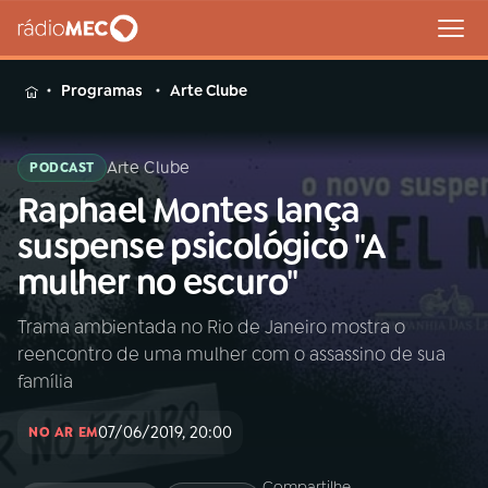
MENU
Programas
Arte Clube
Arte Clube
PODCAST
Raphael Montes lança
Buscar
na
suspense psicológico "A
Rádio
Buscar
mulher no escuro"
MEC
Trama ambientada no Rio de Janeiro mostra o
Início
AO VIVO
reencontro de uma mulher com o assassino de sua
família
01
INÍCIO
07/06/2019, 20:00
NO AR EM
02
A RÁDIO
Compartilhe