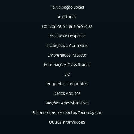
Participação Social
(abre em nova aba)
Auditorias
(abre em nova aba)
Convênios e Transferências
(abre em nova aba)
Receitas e Despesas
(abre em nova aba)
Licitações e Contratos
(abre em nova aba)
Empregados Públicos
(abre em nova aba)
Informações Classificadas
(abre em nova aba)
SIC
(abre em nova aba)
Perguntas Frequentes
(abre em nova aba)
Dados Abertos
(abre em nova aba)
Sanções Administrativas
(abre em nova aba)
Ferramentas e Aspectos Tecnológicos
(abre em nova aba)
Outras Informações
(abre em nova aba)