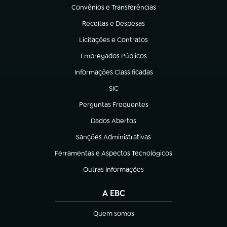
Convênios e Transferências
(abre em nova aba)
Receitas e Despesas
(abre em nova aba)
Licitações e Contratos
(abre em nova aba)
Empregados Públicos
(abre em nova aba)
Informações Classificadas
(abre em nova aba)
SIC
(abre em nova aba)
Perguntas Frequentes
(abre em nova aba)
Dados Abertos
(abre em nova aba)
Sanções Administrativas
(abre em nova aba)
Ferramentas e Aspectos Tecnológicos
(abre em nova aba)
Outras Informações
(abre em nova aba)
A EBC
Quem somos
(abre em nova aba)