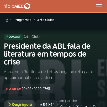
MENU
Programas
Arte Clube
Arte Clube
PODCAST
Presidente da ABL fala de
Buscar
na
literatura em tempos de
Rádio
Buscar
crise
MEC
Academia Brasileira de Letras lança projeto para
Início
AO VIVO
aproximar público e autores
01
INÍCIO
20/03/2020, 17:51
NO AR EM
Compartilhe
02
A RÁDIO
Baixar
Ouça agora