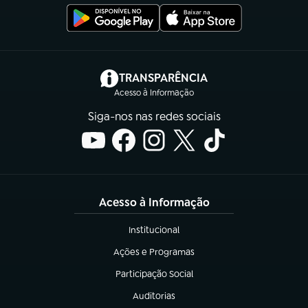
(abre em nova aba)
TRANSPARÊNCIA
Acesso à Informação
Siga-nos nas redes sociais
Acesso à Informação
Institucional
(abre em nova aba)
Ações e Programas
(abre em nova aba)
Participação Social
(abre em nova aba)
Auditorias
(abre em nova aba)