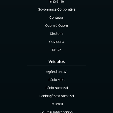
Imprensa
(abre em nova aba)
Governança Corporativa
(abre em nova aba)
Contatos
(abre em nova aba)
Quem é Quem
(abre em nova aba)
Diretoria
(abre em nova aba)
Ouvidoria
(abre em nova aba)
RNCP
(abre em nova aba)
Veículos
Agência Brasil
(abre em nova aba)
Rádio MEC
Rádio Nacional
(abre em nova aba)
Radioagência Nacional
(abre em nova aba)
TV Brasil
(abre em nova aba)
TV Brasil Internacional