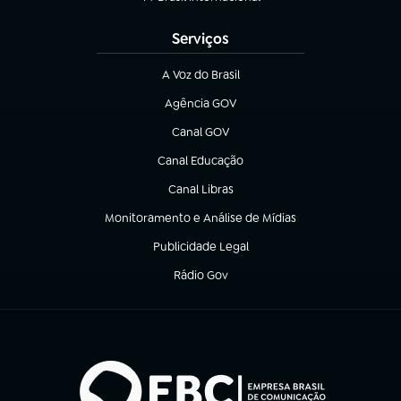
(abre em nova aba)
Serviços
A Voz do Brasil
(abre em nova aba)
Agência GOV
(abre em nova aba)
Canal GOV
(abre em nova aba)
Canal Educação
(abre em nova aba)
Canal Libras
(abre em nova aba)
Monitoramento e Análise de Mídias
(abre em nova aba)
Publicidade Legal
(abre em nova aba)
Rádio Gov
(abre em nova aba)