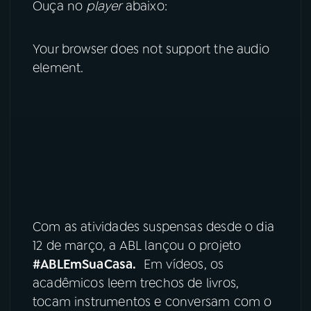
Ouça no
player
abaixo:
YouTube
Facebook
Your browser does not support the audio
Instagram
X
element.
TikTok
Com as atividades suspensas desde o dia
12 de março, a ABL lançou o projeto
#ABLEmSuaCasa.
Em vídeos, os
acadêmicos leem trechos de livros,
tocam instrumentos e conversam com o