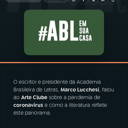
03
PROGRAMAÇÃO
04
PROGRAMAS
05
PODCASTS
06
VIDEOCASTS
O escritor e presidente da Academia
Brasileira de Letras,
Marco Lucchesi
, falou
07
ÚLTIMAS
ao
Arte Clube
sobre a pandemia de
coronavírus
e como a literatura reflete
08
PRÊMIO RÁDIO MEC
este panorama.
ACOMPANHE A RÁDIO MEC