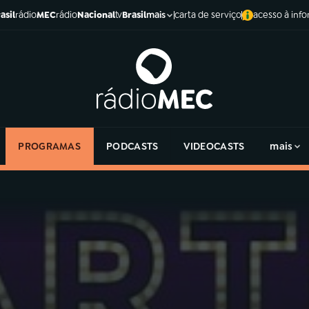
asil
rádio
MEC
rádio
Nacional
tv
Brasil
carta de serviço
acesso à inf
mais
PROGRAMAS
PODCASTS
VIDEOCASTS
mais