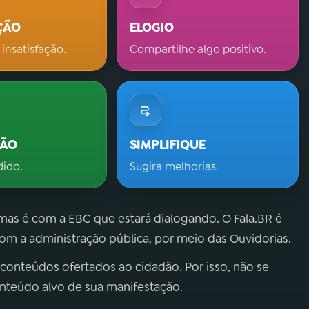
ÇÃO
ELOGIO
 insatisfação.
Compartilhe algo positivo.
ÇÃO
SIMPLIFIQUE
dido.
Sugira melhorias.
 mas é com a EBC que estará dialogando. O Fala.BR é
m a administração pública, por meio das Ouvidorias.
 conteúdos ofertados ao cidadão. Por isso, não se
onteúdo alvo de sua manifestação.