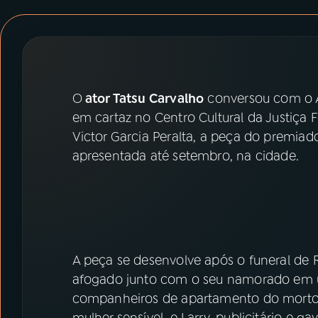
07
ÚLTIMAS
08
PRÊMIO RÁDIO MEC
O
ator Tatsu Carvalho
conversou com o A
ACOMPANHE A RÁDIO MEC
em cartaz no Centro Cultural da Justiça 
YouTube
Facebook
Victor Garcia Peralta, a peça do premi
apresentada até setembro, na cidade.
Instagram
X
TikTok
A peça se desenvolve após o funeral de 
afogado junto com o seu namorado em u
companheiros de apartamento do morto: 
mulher sensível, e Larry, publicitário e g