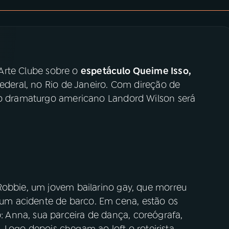
rte Clube sobre o
espetáculo Queime Isso,
Federal, no Rio de Janeiro. Com direção de
ado dramaturgo americano Landord Wilson será
Robbie, um jovem bailarino gay, que morreu
m acidente de barco. Em cena, estão os
Anna, sua parceira de dança, coreógrafa,
ay. Logo depois chegam ao loft o roteirista