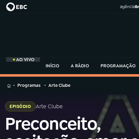
agência
Br
AO VIVO
INÍCIO
A RÁDIO
PROGRAMAÇÃO
MENU
Programas
Arte Clube
Buscar
na
Arte Clube
EPISÓDIO
Rádio
Buscar
MEC
Preconceito,
Buscar
na
Rádio
Início
AO VIVO