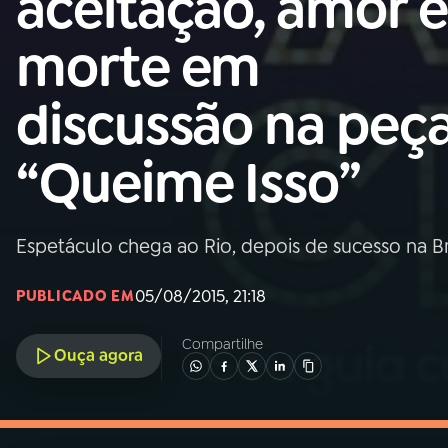
aceitação, amor e
MEC
morte em
01
INÍCIO
discussão na peç
02
A RÁDIO
“Queime Isso”
03
PROGRAMAÇÃO
Espetáculo chega ao Rio, depois de sucesso na 
04
PROGRAMAS
05/08/2015, 21:18
PUBLICADO EM
05
PODCASTS
Compartilhe
Ouça agora
06
VIDEOCASTS