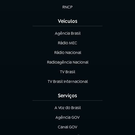
RNCP
(abre em nova aba)
Veículos
Agência Brasil
(abre em nova aba)
Rádio MEC
Rádio Nacional
(abre em nova aba)
Radioagência Nacional
(abre em nova aba)
TV Brasil
(abre em nova aba)
TV Brasil Internacional
(abre em nova aba)
Serviços
A Voz do Brasil
(abre em nova aba)
Agência GOV
(abre em nova aba)
Canal GOV
(abre em nova aba)