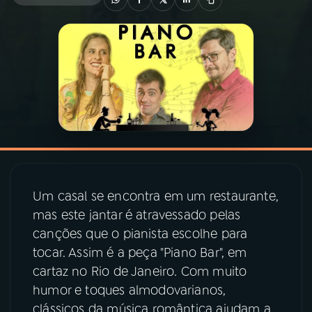
03
PROGRAMAÇÃO
04
PROGRAMAS
05
PODCASTS
06
VIDEOCASTS
Um casal se encontra em um restaurante,
mas este jantar é atravessado pelas
07
ÚLTIMAS
canções que o pianista escolhe para
tocar. Assim é a peça "Piano Bar", em
08
PRÊMIO RÁDIO MEC
cartaz no Rio de Janeiro. Com muito
humor e toques almodovarianos,
clássicos da música romântica ajudam a
ACOMPANHE A RÁDIO MEC