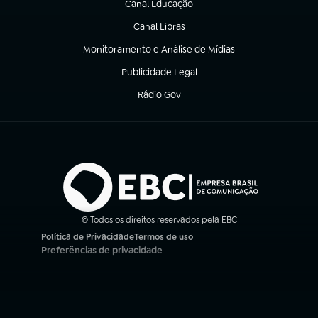
Canal Educação
(abre em nova aba)
Canal Libras
(abre em nova aba)
Monitoramento e Análise de Mídias
(abre em nova aba)
Publicidade Legal
(abre em nova aba)
Rádio Gov
(abre em nova aba)
© Todos os direitos reservados pela EBC
Política de Privacidade
Termos de uso
(abre em nova aba)
(abre em nova aba)
Preferências de privacidade