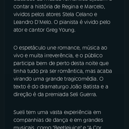
contar a história de Regina e Marcelo,
YouTube
Facebook
vividos pelos atores Stela Celano e
Leandro D'Melo. O pianista é vivido pelo
Instagram
X
ator e cantor Greg Young.
TikTok
O espetáculo une romance, música ao
vivo e muita irreverência, e o público
participa bem de perto desta noite que
tinha tudo pra ser romântica, mas acaba
virando uma grande tragicomédia. O
texto é do dramaturgo João Batista e a
direção é da premiada Seli Guerra.
Sueli tem uma vasta experiência em
companhias de dança e em grandes
musicais, como "Beetlejuice" e "A Cor