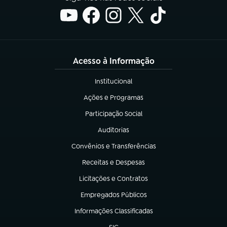
Acesso à Informação
Institucional
(abre em nova aba)
Ações e Programas
(abre em nova aba)
Participação Social
(abre em nova aba)
Auditorias
(abre em nova aba)
Convênios e Transferências
(abre em nova aba)
Receitas e Despesas
(abre em nova aba)
Licitações e Contratos
(abre em nova aba)
Empregados Públicos
(abre em nova aba)
Informações Classificadas
(abre em nova aba)