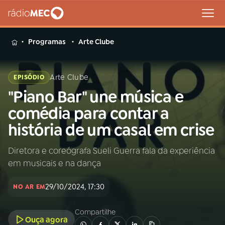
MENU
Programas
Arte Clube
Arte Clube
EPISÓDIO
"Piano Bar" une música e
Buscar
na
comédia para contar a
Rádio
Buscar
história de um casal em crise
MEC
Diretora e coreógrafa Sueli Guerra fala da experiência
Início
AO VIVO
em musicais e na dança
01
INÍCIO
29/10/2024, 17:30
NO AR EM
Compartilhe
02
A RÁDIO
Ouça agora