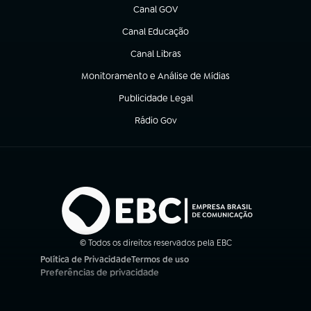
Canal GOV
(abre em nova aba)
Canal Educação
(abre em nova aba)
Canal Libras
(abre em nova aba)
Monitoramento e Análise de Mídias
(abre em nova aba)
Publicidade Legal
(abre em nova aba)
Rádio Gov
(abre em nova aba)
© Todos os direitos reservados pela EBC
Política de Privacidade
Termos de uso
(abre em nova aba)
(abre em nova aba)
Preferências de privacidade