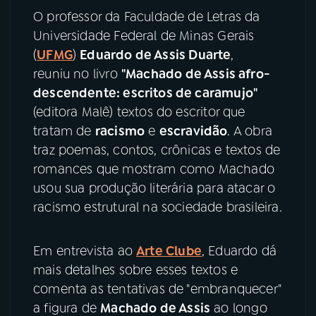
O professor da Faculdade de Letras da
YouTube
Facebook
Universidade Federal de Minas Gerais
(
UFMG
)
Eduardo de Assis Duarte
,
Instagram
X
reuniu no livro
"Machado de Assis afro-
descendente: escritos de caramujo"
TikTok
(editora Malê) textos do escritor que
tratam de
racismo
e
escravidão
. A obra
traz poemas, contos, crônicas e textos de
romances que mostram como Machado
usou sua produção literária para atacar o
racismo estrutural na sociedade brasileira.
Em entrevista ao
Arte Clube
, Eduardo dá
mais detalhes sobre esses textos e
comenta as tentativas de "embranquecer"
a figura de
Machado de Assis
ao longo