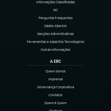
Informações Classificadas
(abre em nova aba)
SIC
(abre em nova aba)
Perguntas Frequentes
(abre em nova aba)
Dados Abertos
(abre em nova aba)
Sanções Administrativas
(abre em nova aba)
Ferramentas e Aspectos Tecnológicos
(abre em nova aba)
Outras Informações
(abre em nova aba)
A EBC
Quem somos
(abre em nova aba)
Imprensa
(abre em nova aba)
Governança Corporativa
(abre em nova aba)
Contatos
(abre em nova aba)
Quem é Quem
(abre em nova aba)
Diretoria