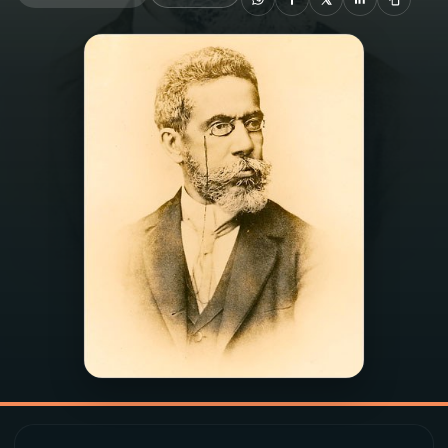
03
PROGRAMAÇÃO
04
PROGRAMAS
05
PODCASTS
06
VIDEOCASTS
07
ÚLTIMAS
08
PRÊMIO RÁDIO MEC
ACOMPANHE A RÁDIO MEC