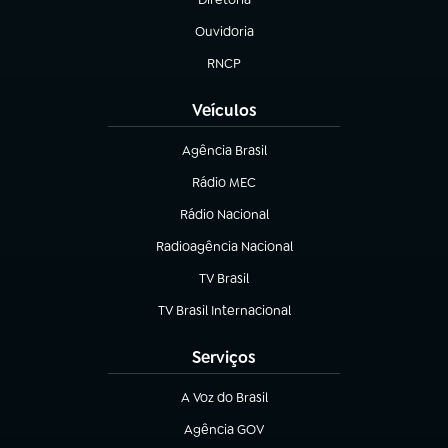
(abre em nova aba)
Ouvidoria
(abre em nova aba)
RNCP
(abre em nova aba)
Veículos
Agência Brasil
(abre em nova aba)
Rádio MEC
Rádio Nacional
(abre em nova aba)
Radioagência Nacional
(abre em nova aba)
TV Brasil
(abre em nova aba)
TV Brasil Internacional
(abre em nova aba)
Serviços
A Voz do Brasil
(abre em nova aba)
Agência GOV
(abre em nova aba)