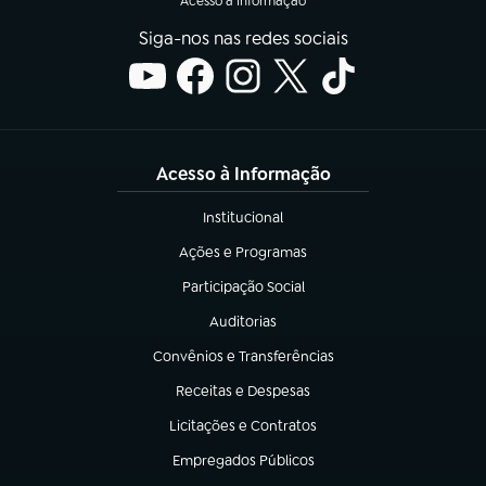
Acesso à Informação
Siga-nos nas redes sociais
Acesso à Informação
Institucional
(abre em nova aba)
Ações e Programas
(abre em nova aba)
Participação Social
(abre em nova aba)
Auditorias
(abre em nova aba)
Convênios e Transferências
(abre em nova aba)
Receitas e Despesas
(abre em nova aba)
Licitações e Contratos
(abre em nova aba)
Empregados Públicos
(abre em nova aba)