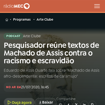
MENU
Programas
Arte Clube
Arte Clube
PODCAST
Pesquisador reúne textos de
Buscar
na
Machado de Assis contra o
Rádio
Buscar
racismo e escravidão
MEC
Eduardo de Assis Duarte fala sobre "Machado de Assis
Início
AO VIVO
afro-descendente: escritos de caramujo"
01
INÍCIO
21/07/2020, 16:45
NO AR EM
Compartilhe
02
A RÁDIO
Baixar
Ouça agora