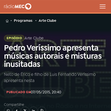
MENU
Programas
Arte Clube
Arte Clube
EPISÓDIO
Pedro Veríssimo apresenta
Buscar
na
músicas autorais e misturas
Rádio
Buscar
inusitadas
MEC
Neto de Érico e filho de Luis Fernando Veríssimo
Início
AO VIVO
apresenta nesta
01
INÍCIO
07/05/2015, 20:40
PUBLICADO EM
Compartilhe
02
A RÁDIO