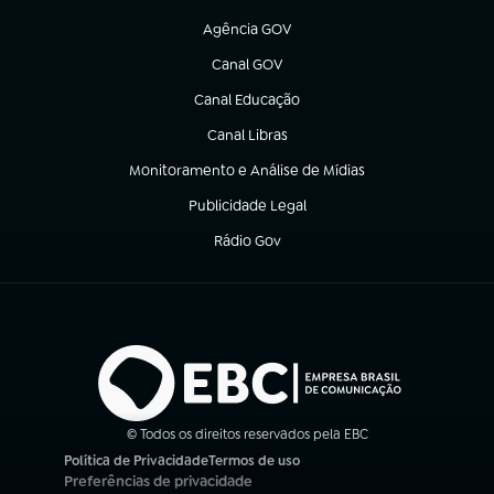
(abre em nova aba)
Agência GOV
(abre em nova aba)
Canal GOV
(abre em nova aba)
Canal Educação
(abre em nova aba)
Canal Libras
(abre em nova aba)
Monitoramento e Análise de Mídias
(abre em nova aba)
Publicidade Legal
(abre em nova aba)
Rádio Gov
(abre em nova aba)
© Todos os direitos reservados pela EBC
Política de Privacidade
Termos de uso
(abre em nova aba)
(abre em nova aba)
Preferências de privacidade