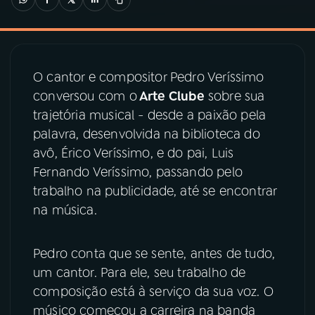
03
PROGRAMAÇÃO
O cantor e compositor Pedro Veríssimo
04
PROGRAMAS
conversou com o
Arte Clube
sobre sua
trajetória musical - desde a paixão pela
05
PODCASTS
palavra, desenvolvida na biblioteca do
avô, Érico Veríssimo, e do pai, Luis
Fernando Veríssimo, passando pelo
06
VIDEOCASTS
trabalho na publicidade, até se encontrar
na música.
07
ÚLTIMAS
Pedro conta que se sente, antes de tudo,
08
PRÊMIO RÁDIO MEC
um cantor. Para ele, seu trabalho de
composição está à serviço da sua voz. O
músico começou a carreira na banda
ACOMPANHE A RÁDIO MEC