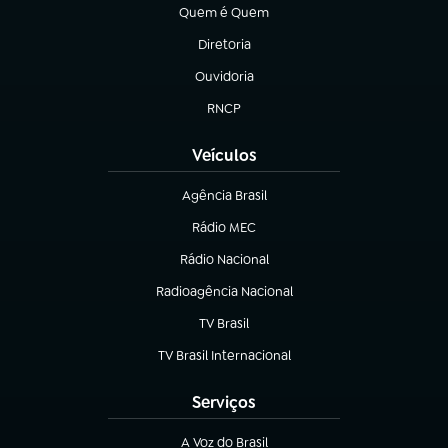
Quem é Quem
(abre em nova aba)
Diretoria
(abre em nova aba)
Ouvidoria
(abre em nova aba)
RNCP
(abre em nova aba)
Veículos
Agência Brasil
(abre em nova aba)
Rádio MEC
Rádio Nacional
(abre em nova aba)
Radioagência Nacional
(abre em nova aba)
TV Brasil
(abre em nova aba)
TV Brasil Internacional
(abre em nova aba)
Serviços
A Voz do Brasil