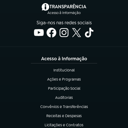
(abre em nova aba)
TRANSPARÊNCIA
Acesso à Informação
Siga-nos nas redes sociais
Acesso à Informação
Institucional
(abre em nova aba)
Ações e Programas
(abre em nova aba)
Participação Social
(abre em nova aba)
Auditorias
(abre em nova aba)
Convênios e Transferências
(abre em nova aba)
Receitas e Despesas
(abre em nova aba)
Licitações e Contratos
(abre em nova aba)