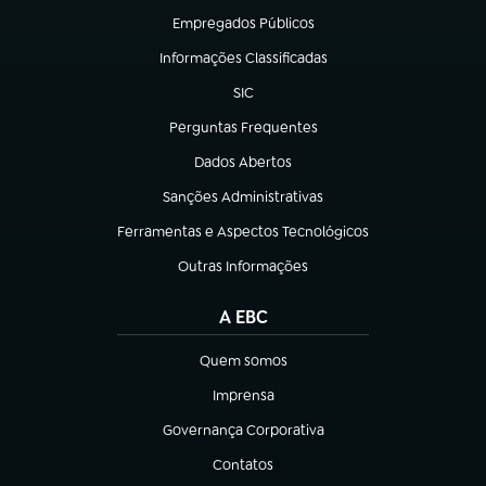
Empregados Públicos
(abre em nova aba)
Informações Classificadas
(abre em nova aba)
SIC
(abre em nova aba)
Perguntas Frequentes
(abre em nova aba)
Dados Abertos
(abre em nova aba)
Sanções Administrativas
(abre em nova aba)
Ferramentas e Aspectos Tecnológicos
(abre em nova aba)
Outras Informações
(abre em nova aba)
A EBC
Quem somos
(abre em nova aba)
Imprensa
(abre em nova aba)
Governança Corporativa
(abre em nova aba)
Contatos
(abre em nova aba)