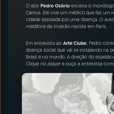
07
ÚLTIMAS
O ator
Pedro Osório
encena o monólog
Camus. Ele vive um médico que faz um r
08
PRÊMIO RÁDIO MEC
cidade assolada por uma doença. O auto
metáfora da invasão nazista em Paris.
ACOMPANHE A RÁDIO MEC
Em entrevista ao
Arte Clube
, Pedro cont
YouTube
Facebook
doença social que vai se instalando na po
Brasil e no mundo. A direção do espetácu
Instagram
X
Clique no
player
e ouça a entrevista comp
TikTok