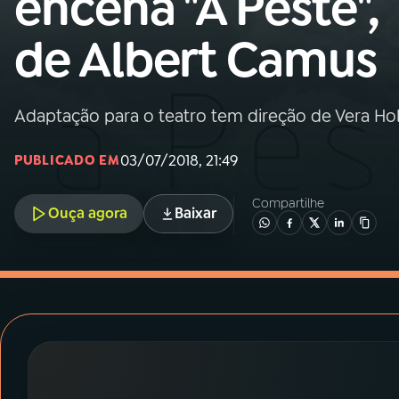
encena "A Peste",
MEC
de Albert Camus
01
INÍCIO
02
A RÁDIO
Adaptação para o teatro tem direção de Vera Ho
03/07/2018, 21:49
PUBLICADO EM
03
PROGRAMAÇÃO
Compartilhe
Ouça agora
Baixar
04
PROGRAMAS
05
PODCASTS
06
VIDEOCASTS