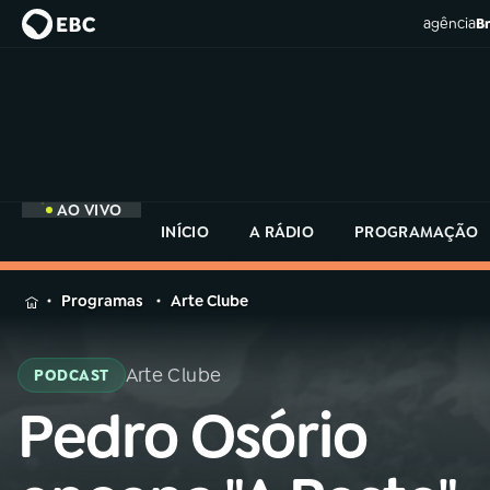
agência
Br
AO VIVO
INÍCIO
A RÁDIO
PROGRAMAÇÃO
MENU
Programas
Arte Clube
Buscar
na
Arte Clube
PODCAST
Rádio
Buscar
MEC
Pedro Osório
Buscar
na
Rádio
Início
AO VIVO