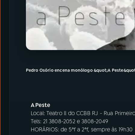
Pedro Osório encena monólogo &quot;A Peste&quo
A Peste
Local: Teatro ll do CCBB RJ - Rua Primei
Tels: 21 3808-2052 e 3808-2049
HORÁRIOS: de 5ªf a 2ªf, sempre às 19h30