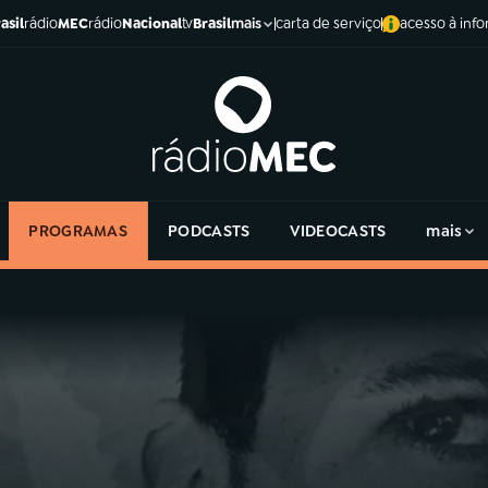
asil
rádio
MEC
rádio
Nacional
tv
Brasil
carta de serviço
acesso à inf
mais
PROGRAMAS
PODCASTS
VIDEOCASTS
mais