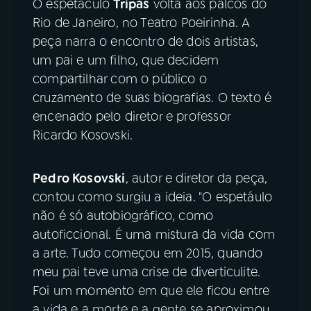
O espetáculo
Tripas
volta aos palcos do
Rio de Janeiro, no Teatro Poeirinha. A
YouTube
Facebook
peça narra o encontro de dois artistas,
um pai e um filho, que decidem
Instagram
X
compartilhar com o público o
cruzamento de suas biografias. O texto é
TikTok
encenado pelo diretor e professor
Ricardo Kosovski.
Pedro Kosovski
, autor e diretor da peça,
contou como surgiu a ideia. "O espetáulo
não é só autobiográfico, como
autoficcional. É uma mistura da vida com
a arte. Tudo começou em 2015, quando
meu pai teve uma crise de diverticulite.
Foi um momento em que ele ficou entre
a vida e a morte e a gente se aproximou