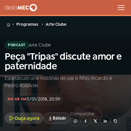
MENU
Programas
Arte Clube
Arte Clube
PODCAST
Peça "Tripas" discute amor e
Buscar
na
paternidade
Rádio
Buscar
MEC
Espetáculo une histórias de pai e filho, Ricardo e
Pedro Kosovski
Início
AO VIVO
11/01/2018, 20:59
NO AR EM
01
INÍCIO
Compartilhe
Baixar
Ouça agora
02
A RÁDIO