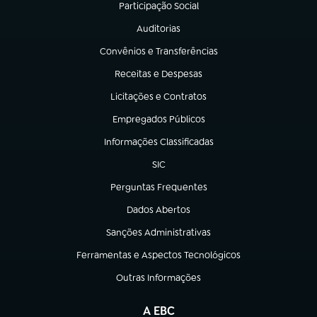
Participação Social
(abre em nova aba)
Auditorias
(abre em nova aba)
Convênios e Transferências
(abre em nova aba)
Receitas e Despesas
(abre em nova aba)
Licitações e Contratos
(abre em nova aba)
Empregados Públicos
(abre em nova aba)
Informações Classificadas
(abre em nova aba)
SIC
(abre em nova aba)
Perguntas Frequentes
(abre em nova aba)
Dados Abertos
(abre em nova aba)
Sanções Administrativas
(abre em nova aba)
Ferramentas e Aspectos Tecnológicos
(abre em nova aba)
Outras Informações
(abre em nova aba)
A EBC