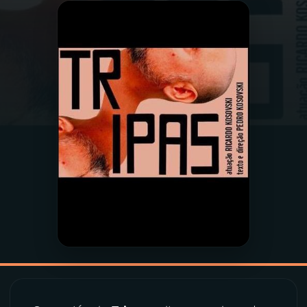
03
PROGRAMAÇÃO
04
PROGRAMAS
05
PODCASTS
06
VIDEOCASTS
07
ÚLTIMAS
08
PRÊMIO RÁDIO MEC
ACOMPANHE A RÁDIO MEC