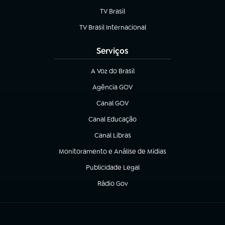
TV Brasil
(abre em nova aba)
TV Brasil Internacional
(abre em nova aba)
Serviços
A Voz do Brasil
(abre em nova aba)
Agência GOV
(abre em nova aba)
Canal GOV
(abre em nova aba)
Canal Educação
(abre em nova aba)
Canal Libras
(abre em nova aba)
Monitoramento e Análise de Mídias
(abre em nova aba)
Publicidade Legal
(abre em nova aba)
Rádio Gov
(abre em nova aba)