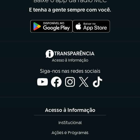
E tenha a gente sempre com você.
(abre em nova aba)
TRANSPARÊNCIA
Acesso à Informação
Siga-nos nas redes sociais
Acesso à Informação
Institucional
(abre em nova aba)
Ações e Programas
(abre em nova aba)